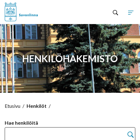
Hyppää sisältöön
HENKILÖHAKEMISTO
Etusivu
/
Henkilöt
/
Hae henkilöitä