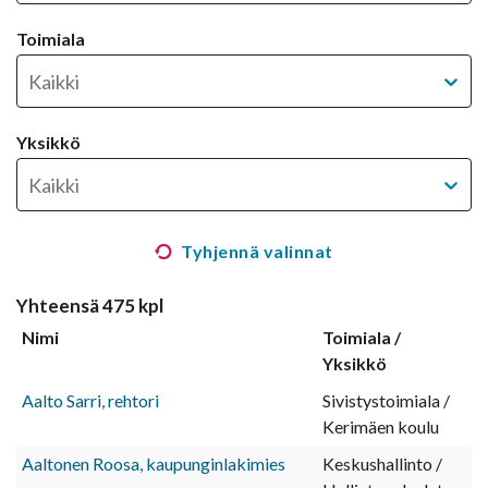
Valitse toimiala suodattaaksesi henkilöitä
Toimiala
Kaikki
Valitse yksikkö suodattaaksesi henkilöitä
Yksikkö
Kaikki
Tyhjennä valinnat
Yhteensä
475
kpl
Nimi
Toimiala
/
Yksikkö
Aalto Sarri, rehtori
Sivistystoimiala /
Kerimäen koulu
Aaltonen Roosa, kaupunginlakimies
Keskushallinto /