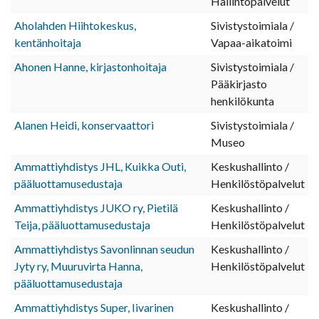
Hallintopalvelut
Aholahden Hiihtokeskus,
Sivistystoimiala /
kentänhoitaja
Vapaa-aikatoimi
Ahonen Hanne, kirjastonhoitaja
Sivistystoimiala /
Pääkirjasto
henkilökunta
Alanen Heidi, konservaattori
Sivistystoimiala /
Museo
Ammattiyhdistys JHL, Kuikka Outi,
Keskushallinto /
pääluottamusedustaja
Henkilöstöpalvelut
Ammattiyhdistys JUKO ry, Pietilä
Keskushallinto /
Teija, pääluottamusedustaja
Henkilöstöpalvelut
Ammattiyhdistys Savonlinnan seudun
Keskushallinto /
Jyty ry, Muuruvirta Hanna,
Henkilöstöpalvelut
pääluottamusedustaja
Ammattiyhdistys Super, Iivarinen
Keskushallinto /