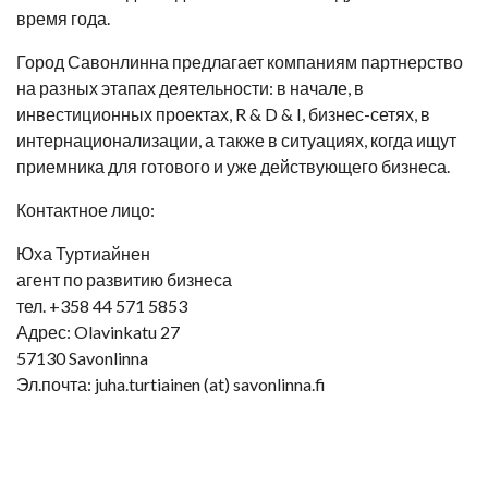
время года.
Город Савонлинна предлагает компаниям партнерство
на разных этапах деятельности: в начале, в
инвестиционных проектах, R & D & I, бизнес-сетях, в
интернационализации, а также в ситуациях, когда ищут
приемника для готового и уже действующего бизнеса.
Контактное лицо:
Юха Туртиайнен
агент по развитию бизнеса
тел. +358 44 571 5853
Адрес: Olavinkatu 27
57130 Savonlinna
Эл.почта: juh
a.turtiainen
(at)
savonlinna.f