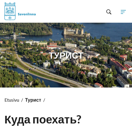
Hyppää sisältöön
ТУРИСТ
Etusivu
/
Турист
/
Куда поехать?