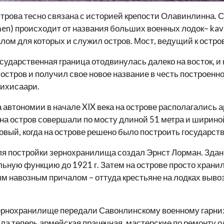
трова тесно связана с историей крепости Олавинлинна. 
en) происходит от названия больших военных лодок– kava
алом для которых и служил остров. Мост, ведущий к остров
государственная граница отодвинулась далеко на восток, 
а остров и получил свое новое название в честь построен
иихисаари.
 автономии в начале XIX века на острове располагались а
на остров совершали по мосту длиной 51 метра и шириной 
овый, когда на острове решено было построить государс
я постройки зернохранилища создал Эрнст Лорман. Здани
ьную функцию до 1921 г. Затем на острове просто хранил
 навозным причалом – оттуда крестьяне на лодках вывоз
зернохранилище передали Савонлинскому военному гарнизо
ла теперь армейская прачечная, мастерские по ремонту о