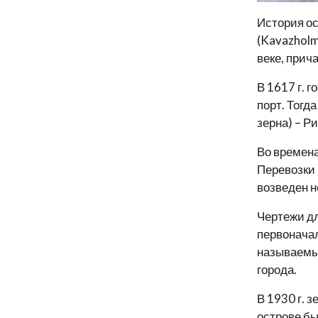
История ос
(Kavazholm
веке, прич
В 1617 г. 
порт. Тогд
зерна) – Р
Во времена
Перевозки 
возведен н
Чертежи дл
первоначал
называемым
города.
В 1930 г. 
острове бы