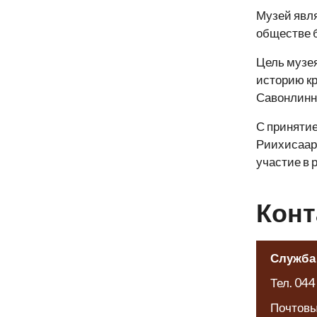
Музей явля
обществе 
Цель музея
историю кр
Савонлинна
С принятие
Риихисаари
участие в 
Конт
Служба
Тел. 044
Почтовый