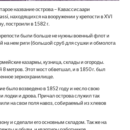
Старое название острова – Кавассисаари
ssi, находящихся на вооружении у крепости в XVI
у, построили в 1582 г.
и крепости были больше не нужны военный флот и
ной на нем риги (большой сруб для сушки и обмолота
рмейские казармы, кузница, склады и огороды.
8 метров. Этот мост обветшал, и в 1850 г. был
твенное зернохранилище.
е было возведено в 1852 году и несло свою
и лодки и дрова. Причал острова служил так
или на свои поля навоз, собираемый из хлевов
ну и сделали его основным складом. Так же на
дежды и обуви, и квартиры работников.