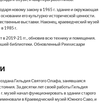
одаря новому закону в 1965 г. здание и окружающая
основании его культурно-исторической ценности.
ественные выставки. Наконец, краеведческий музей
в 1985 г.
 в 2019-21 гг., обновив всю технику и помещения.
ывшей библиотеки. Обновленный Риихисаари
ти
 создана Гильдия Святого Олафа, занявшаяся
тояния. За десятки лет своей работы Гильдия
 г. музей начал функционировать в здании старого
реименовали в Краеведческий музей Южного Саво, и