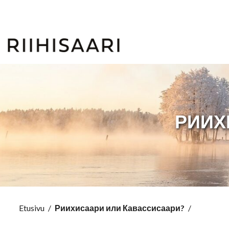
РИИХ
Etusivu
/
Риихисаари или Кавассисаари?
/