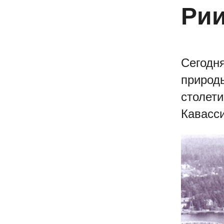
Рии
Сегодня
природы
столети
Кавасс