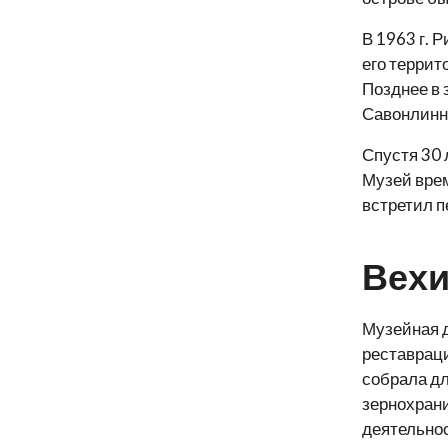
В 1963 г. 
его террит
Позднее в 
Савонлинна
Спустя 30 
Музей вре
встретил п
Вехи
Музейная д
реставраци
собрала дл
зернохрани
деятельнос