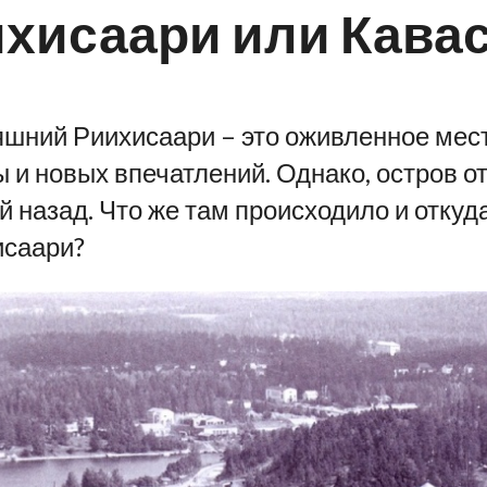
хисаари или Кава
шний Риихисаари – это оживленное мест
 и новых впечатлений. Однако, остров о
й назад. Что же там происходило и откуд
исаари?