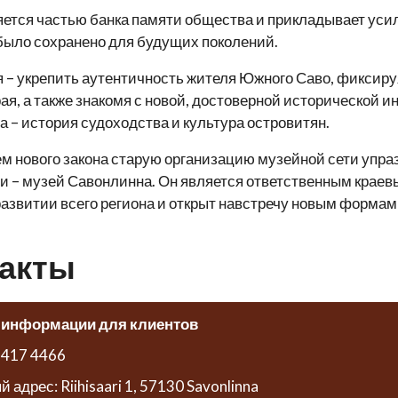
ется частью банка памяти общества и прикладывает усил
было сохранено для будущих поколений.
 – укрепить аутентичность жителя Южного Саво, фиксируя
ая, а также знакомя с новой, достоверной исторической
 – история судоходства и культура островитян.
м нового закона старую организацию музейной сети упра
 – музей Савонлинна. Он является ответственным краев
развитии всего региона и открыт навстречу новым формам
акты
 информации для клиентов
 417 4466
 адрес: Riihisaari 1, 57130 Savonlinna