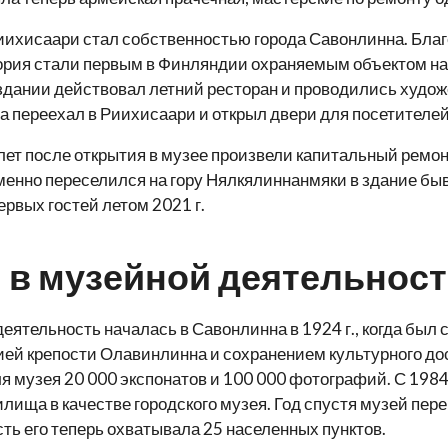
Риихисаари стал собственностью города Савонлинна. Благ
ория стали первым в Финляндии охраняемым объектом на 
здании действовал летний ресторан и проводились худож
 переехал в Риихисаари и открыл двери для посетителей 
лет после открытия в музее произвели капитальный ремонт
менно переселился на гору Нялкялиннанмяки в здание б
ервых гостей летом 2021 г.
 в музейной деятельнос
еятельность началась в Савонлинна в 1924 г., когда был
ей крепости Олавинлинна и сохранением культурного дос
я музея 20 000 экспонатов и 100 000 фотографий. С 1984
лища в качестве городского музея. Год спустя музей пе
ть его теперь охватывала 25 населенных пунктов.