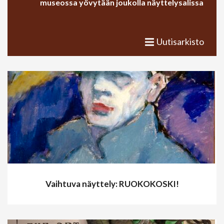
museossa yövytään joukolla näyttelysalissa
Uutisarkisto
Vaihtuva näyttely: RUOKOKOSKI!