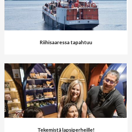
Riihisaaressa tapahtuu
Tekemistä lapsiperheille!