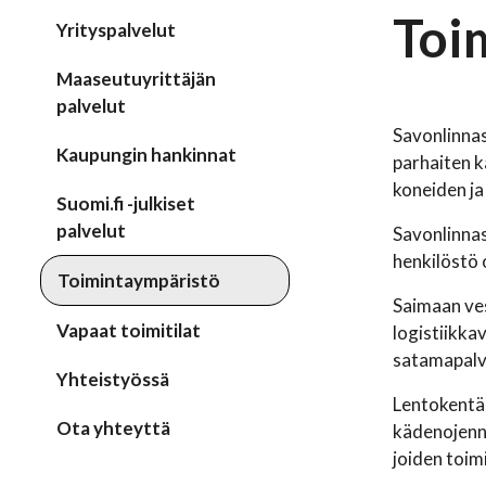
Toi
Yrityspalvelut
Maaseutuyrittäjän
palvelut
Savonlinnas
Kaupungin hankinnat
parhaiten k
koneiden ja
Suomi.fi -julkiset
palvelut
Savonlinnas
henkilöstö 
Toimintaympäristö
Saimaan ves
Vapaat toimitilat
logistiikka
satamapalve
Yhteistyössä
Lentokentäl
Ota yhteyttä
kädenojennu
joiden toi