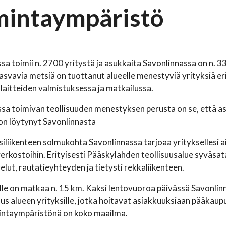
mintaympäristö
sa toimii n. 2700 yritystä ja asukkaita Savonlinnassa on n. 3
asvavia metsiä on tuottanut alueelle menestyviä yrityksiä er
 laitteiden valmistuksessa ja matkailussa.
sa toimivan teollisuuden menestyksen perusta on se, että as
on löytynyt Savonlinnasta
iliikenteen solmukohta Savonlinnassa tarjoaa yrityksellesi 
verkostoihin. Erityisesti Pääskylahden teollisuusalue syväsa
lut, rautatieyhteyden ja tietysti rekkaliikenteen.
le on matkaa n. 15 km. Kaksi lentovuoroa päivässä Savonlin
s alueen yrityksille, jotka hoitavat asiakkuuksiaan pääkaupun
mintaympäristönä on koko maailma.