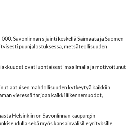
3 000. Savonlinnan sijainti keskellä Saimaata ja Suomen
ityisesti puunjalostuksessa, metsäteollisuuden
iakkuudet ovat luontaisesti maailmalla ja motivoitunut
ainutlaatuisen mahdollisuuden kytkeytyä kaikkiin
taman vieressä tarjoaa kaikki liikennemuodot,
nasta Helsinkiin on Savonlinnan kaupungin
kiseudulla sekä myös kansainvälisille yrityksille,