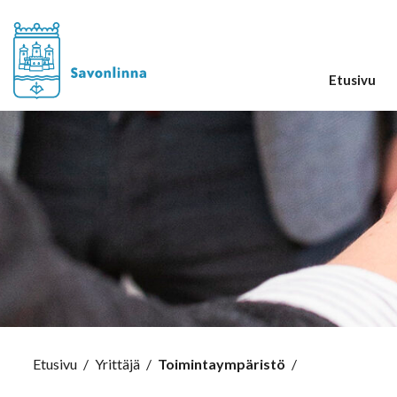
Etusivu
Etusivu
/
Yrittäjä
/
Toimintaympäristö
/