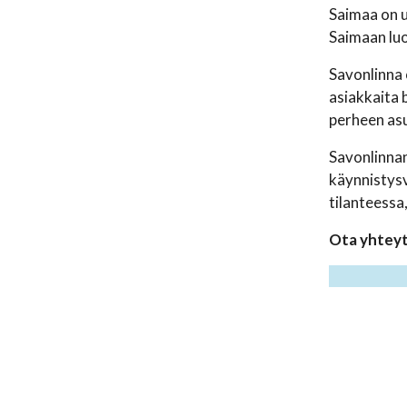
Saimaa on u
Saimaan luo
Savonlinna 
asiakkaita b
perheen asu
Savonlinnan
käynnistysv
tilanteessa
Ota yhteyt