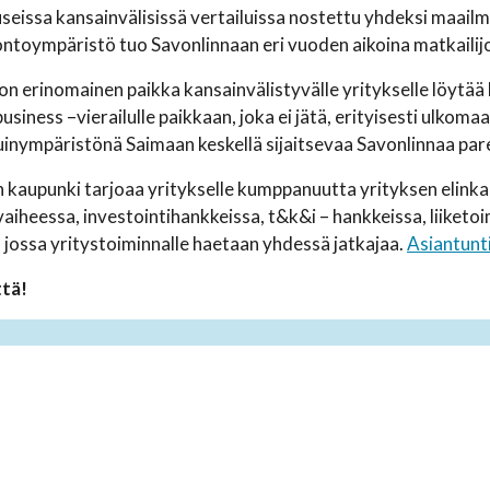
seissa kansainvälisissä vertailuissa nostettu yhdeksi maailm
ntoympäristö tuo Savonlinnaan eri vuoden aikoina matkailij
on erinomainen paikka kansainvälistyvälle yritykselle löytää
usiness –vierailulle paikkaan, joka ei jätä, erityisesti ulkom
inympäristönä Saimaan keskellä sijaitsevaa Savonlinnaa par
 kaupunki tarjoaa yritykselle kumppanuutta yrityksen elinkaa
aiheessa, investointihankkeissa, t&k&i – hankkeissa, liiketo
, jossa yritystoiminnalle haetaan yhdessä jatkajaa.
Asiantun
tä!