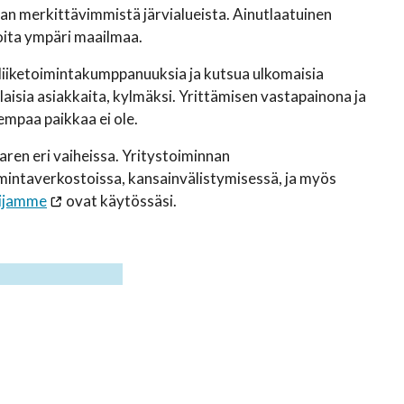
an merkittävimmistä järvialueista. Ainutlaatuinen
oita ympäri maailmaa.
 liiketoimintakumppanuuksia ja kutsua ulkomaisia
aalaisia asiakkaita, kylmäksi. Yrittämisen vastapainona ja
empaa paikkaa ei ole.
ren eri vaiheissa. Yritystoiminnan
imintaverkostoissa, kansainvälistymisessä, ja myös
tijamme
ovat käytössäsi.