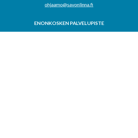
ohjaamo@savonlinna.fi
ENONKOSKEN PALVELUPISTE
Enonkoskentie 3T, 58175 Enonkoski
Aukioloajat ja ajanvaraukseton päivystys:
maanantaisin
klo 9-11 ja 12-15 sekä ajanvarauksella
SULKAVAN PALVELUPISTE
Kauppatie 1, 58700 Sulkava
Aukioloajat ja ajanvaraukseton päivystys:
tiistaisin klo 9-
11 ja 12-15 sekä ajanvarauksella
RANTASALMEN PALVELUPISTE
Eliel Saarisentie 2, 58900 Rantasalmi
Aukioloajat ja ajanvaraukseton päivystys:
keskiviikkoisin
klo 9-11 ja 12-15 sekä ajanvarauksella