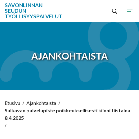
SAVONLINNAN
SEUDUN
TYÖLLISYYSPALVELUT
Hyppää sisältöön
AJANKOHTAISTA
Etusivu
/
Ajankohtaista
/
Sulkavan palvelupiste poikkeuksellisesti kiinni tiistaina
8.4.2025
/