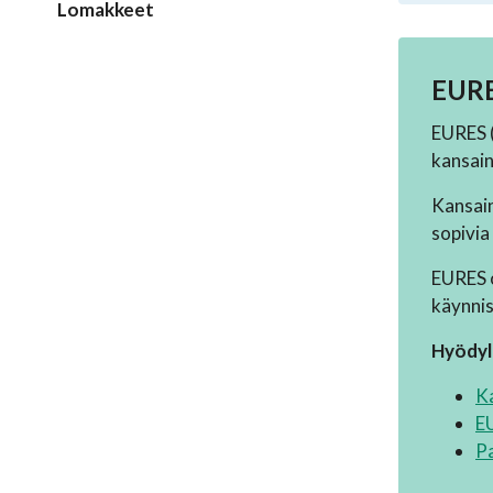
Lomakkeet
EURE
EURES (
kansain
Kansain
sopivia
EURES o
käynnis
Hyödyll
Ka
E
Pa