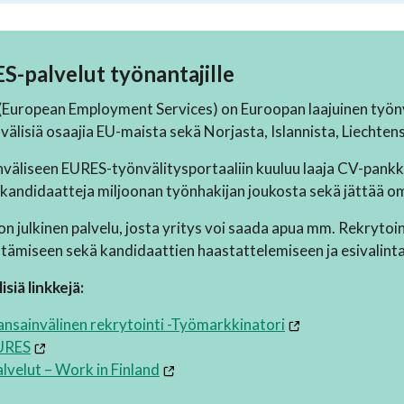
S-palvelut työnantajille
European Employment Services) on Euroopan laajuinen työnv
välisiä osaajia EU-maista sekä Norjasta, Islannista, Liechtenst
väliseen EURES-työnvälitysportaaliin kuuluu laaja CV-pankki, 
 kandidaatteja miljoonan työnhakijan joukosta sekä jättää om
n julkinen palvelu, josta yritys voi saada apua mm. Rekrytoi
tämiseen sekä kandidaattien haastattelemiseen ja esivalint
isiä linkkejä:
nsainvälinen rekrytointi -Työmarkkinatori
URES
lvelut – Work in Finland