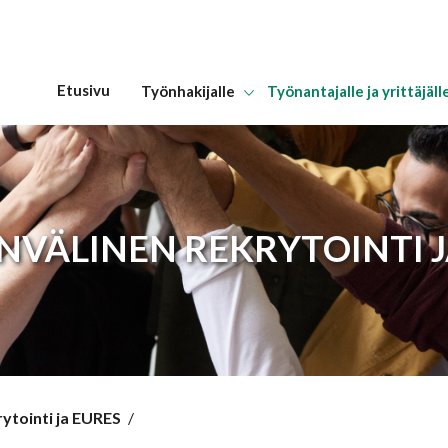
Etusivu
Työnhakijalle
Työnantajalle ja yrittäjäll
Hyppää sisältöön
NVÄLINEN REKRYTOINTI J
ytointi ja EURES
/