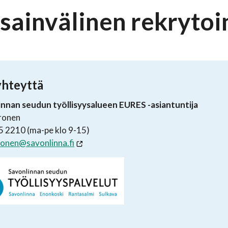
sainvälinen rekrytoi
yhteyttä
innan seudun työllisyysalueen EURES -asiantuntija
ironen
 2210 (ma-pe klo 9-15)
ironen@savonlinna.fi