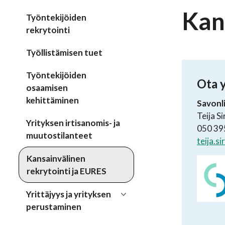
Kan
Työntekijöiden
rekrytointi
Työllistämisen tuet
Työntekijöiden
Ota 
osaamisen
kehittäminen
Savonl
Teija S
Yrityksen irtisanomis- ja
050 395
muutostilanteet
teija.s
Kansainvälinen
rekrytointi ja EURES
Yrittäjyys ja yrityksen
perustaminen