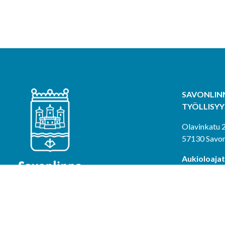
SAVONLIN
TYÖLLISY
Olavinkatu 
57130 Savon
Aukioloajat
päivystys:
ma-to klo 9-
pe klo 9-11 
Puhelinpäiv