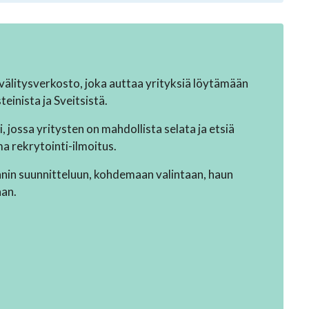
älitysverkosto, joka auttaa yrityksiä löytämään
einista ja Sveitsistä.
jossa yritysten on mahdollista selata ja etsiä
a rekrytointi-ilmoitus.
nnin suunnitteluun, kohdemaan valintaan, haun
aan.