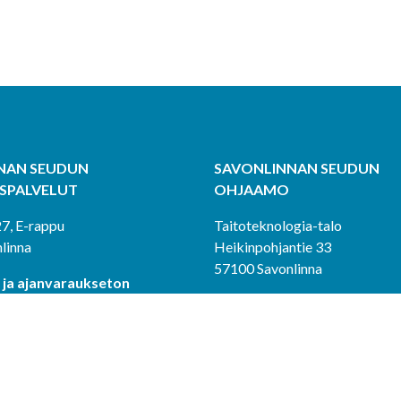
NAN SEUDUN
SAVONLINNAN SEUDUN
YSPALVELUT
OHJAAMO
27, E-rappu
Taitoteknologia-talo
linna
Heikinpohjantie 33
57100 Savonlinna
 ja ajanvaraukseton
Aukioloajat:
11 ja 12-15
ti ja to klo 12-16 sekä ajanvar
ja 12-14
Puhelinpäivystys:
ystys:
050 577 5221