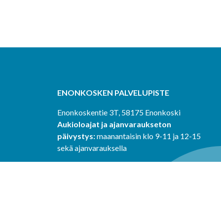
ENONKOSKEN PALVELUPISTE
Enonkoskentie 3T, 58175 Enonkoski
Aukioloajat ja ajanvaraukseton
päivystys:
maanantaisin klo 9-11 ja 12-15
sekä ajanvarauksella
SULKAVAN PALVELUPISTE
auksella
Kauppatie 1, 58700 Sulkava
Aukioloajat ja ajanvaraukseton
päivystys:
tiistaisin klo 9-11 ja 12-15 sekä