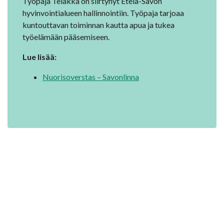
Työpaja Telakka on siirtynyt Etelä-Savon
hyvinvointialueen hallinnointiin. Työpaja tarjoaa
kuntouttavan toiminnan kautta apua ja tukea
työelämään pääsemiseen.
Lue lisää:
Nuorisoverstas – Savonlinna