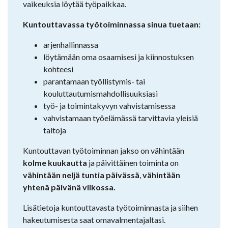
vaikeuksia löytää työpaikkaa.
Kuntouttavassa työtoiminnassa sinua tuetaan:
arjenhallinnassa
löytämään oma osaamisesi ja kiinnostuksen
kohteesi
parantamaan työllistymis- tai
kouluttautumismahdollisuuksiasi
työ- ja toimintakyvyn vahvistamisessa
vahvistamaan työelämässä tarvittavia yleisiä
taitoja
Kuntouttavan työtoiminnan jakso on vähintään
kolme kuukautta
ja päivittäinen toiminta on
vähintään neljä tuntia päivässä
,
vähintään
yhtenä päivänä viikossa.
Lisätietoja kuntouttavasta työtoiminnasta ja siihen
hakeutumisesta saat omavalmentajaltasi.