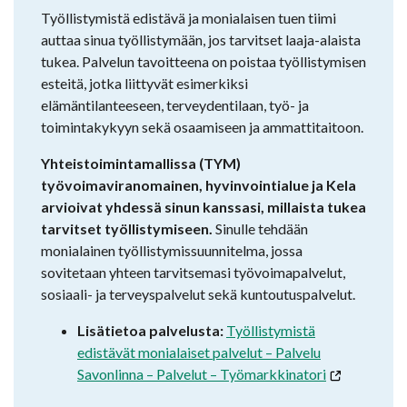
Työllistymistä edistävä ja monialaisen tuen tiimi
auttaa sinua työllistymään, jos tarvitset laaja-alaista
tukea. Palvelun tavoitteena on poistaa työllistymisen
esteitä, jotka liittyvät esimerkiksi
elämäntilanteeseen, terveydentilaan, työ- ja
toimintakykyyn sekä osaamiseen ja ammattitaitoon.
Yhteistoimintamallissa (TYM)
työvoimaviranomainen, hyvinvointialue ja Kela
arvioivat yhdessä sinun kanssasi, millaista tukea
tarvitset työllistymiseen.
Sinulle tehdään
monialainen työllistymissuunnitelma, jossa
sovitetaan yhteen tarvitsemasi työvoimapalvelut,
sosiaali- ja terveyspalvelut sekä kuntoutuspalvelut.
Lisätietoa palvelusta:
Työllistymistä
edistävät monialaiset palvelut – Palvelu
Savonlinna – Palvelut – Työmarkkinatori