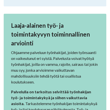
Laaja-alainen työ- ja
toimintakyvyn toiminnallinen
arviointi
Ohjaamme palveluun työnhakijat, joiden työnsaanti
on vaikeutunut eri syistä. Palvelusta voivat hyötyä
työnhakijat, joilla on vamma, rajoite, sairaus tai jokin
muu syy, jonka arvioimme vaikuttavan
mahdollisuuksiin tehdä työtä tai osallistua
koulutukseen.
Palvelulla on tarkoitus selvittää työnhakijan
työ- ja toimintakykyä ja siihen vaikuttavia
asioita.
Tarkastelemme työnhakijan toimintakykyä
työ- ja/tai koulutusuran näkökulmasta. Työ- ja