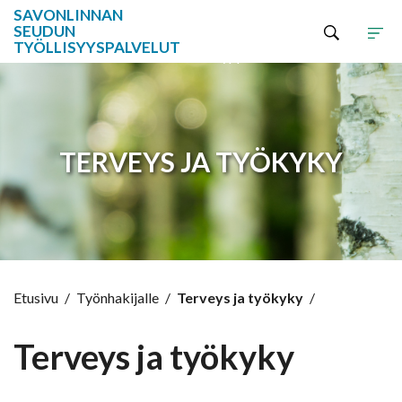
SAVONLINNAN
SEUDUN
TYÖLLISYYSPALVELUT
Hyppää sisältöön
TERVEYS JA TYÖKYKY
Etusivu
/
Työnhakijalle
/
Terveys ja työkyky
/
Terveys ja työkyky