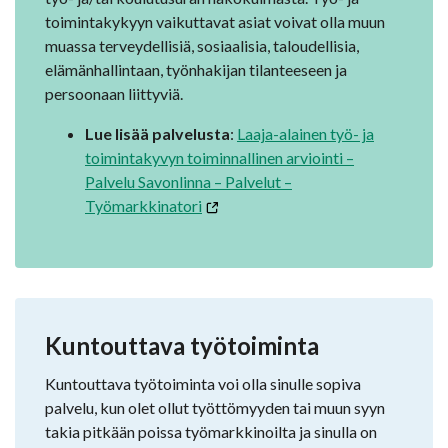
toimintakykyyn vaikuttavat asiat voivat olla muun
muassa terveydellisiä, sosiaalisia, taloudellisia,
elämänhallintaan, työnhakijan tilanteeseen ja
persoonaan liittyviä.
Lue lisää palvelusta
:
Laaja-alainen työ- ja
toimintakyvyn toiminnallinen arviointi –
Palvelu Savonlinna – Palvelut –
Työmarkkinatori
Kuntouttava työtoiminta
Kuntouttava työtoiminta voi olla sinulle sopiva
palvelu, kun olet ollut työttömyyden tai muun syyn
takia pitkään poissa työmarkkinoilta ja sinulla on