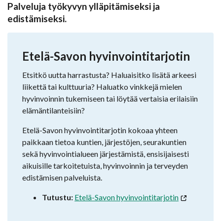
Palveluja työkyvyn ylläpitämiseksi ja
edistämiseksi.
Etelä-Savon hyvinvointitarjotin
Etsitkö uutta harrastusta? Haluaisitko lisätä arkeesi
liikettä tai kulttuuria? Haluatko vinkkejä mielen
hyvinvoinnin tukemiseen tai löytää vertaisia erilaisiin
elämäntilanteisiin?
Etelä-Savon hyvinvointitarjotin kokoaa yhteen
paikkaan tietoa kuntien, järjestöjen, seurakuntien
sekä hyvinvointialueen järjestämistä, ensisijaisesti
aikuisille tarkoitetuista, hyvinvoinnin ja terveyden
edistämisen palveluista.
Tutustu:
Etelä-Savon hyvinvointitarjotin