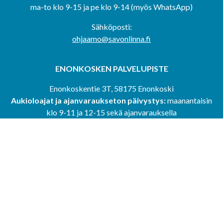
ma-to klo 9-15 ja pe klo 9-14 (myös WhatsApp)
Sähköposti:
ohjaamo@savonlinna.fi
ENONKOSKEN PALVELUPISTE
Enonkoskentie 3T, 58175 Enonkoski
Aukioloajat ja ajanvaraukseton päivystys:
maanantaisin
klo 9-11 ja 12-15 sekä ajanvarauksella
SULKAVAN PALVELUPISTE
Kauppatie 1, 58700 Sulkava
Aukioloajat ja ajanvaraukseton päivystys:
tiistaisin klo 9-
11 ja 12-15 sekä ajanvarauksella
RANTASALMEN PALVELUPISTE
Eliel Saarisentie 2, 58900 Rantasalmi