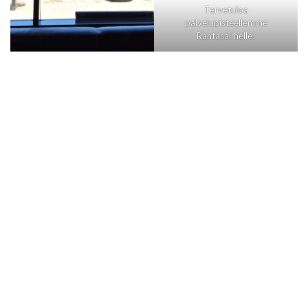
Tervetuloa
palvelupisteellemme
Rantasalmelle!