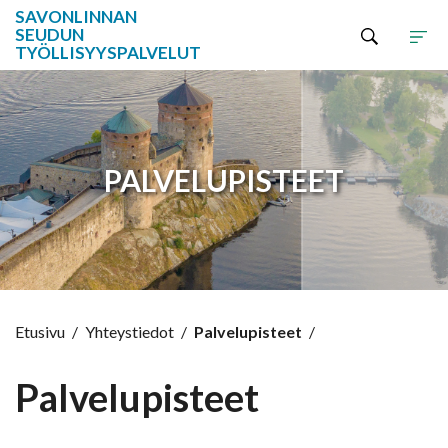
SAVONLINNAN
SEUDUN
TYÖLLISYYSPALVELUT
Hyppää sisältöön
PALVELUPISTEET
Etusivu
/
Yhteystiedot
/
Palvelupisteet
/
Palvelupisteet