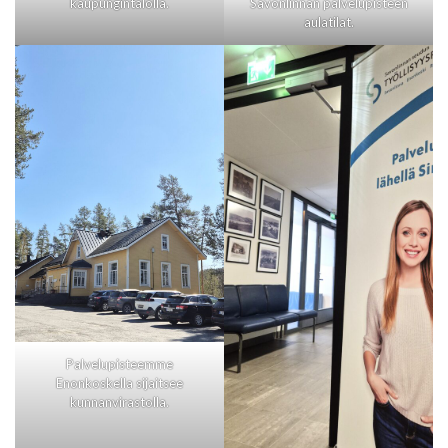
Savonlinnan palvelupisteen
kaupungintalolla.
aulatilat.
Palvelupisteemme
Enonkoskella sijaitsee
kunnanvirastolla.