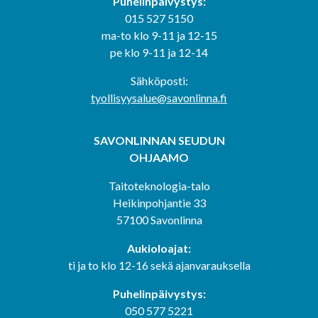
Puhelinpäivystys:
015 527 5150
ma-to klo 9-11 ja 12-15
pe klo 9-11 ja 12-14
Sähköposti:
tyollisyysalue@savonlinna.fi
SAVONLINNAN SEUDUN
OHJAAMO
Taitoteknologia-talo
Heikinpohjantie 33
57100 Savonlinna
Aukioloajat:
ti ja to klo 12-16 sekä ajanvarauksella
Puhelinpäivystys:
050 577 5221