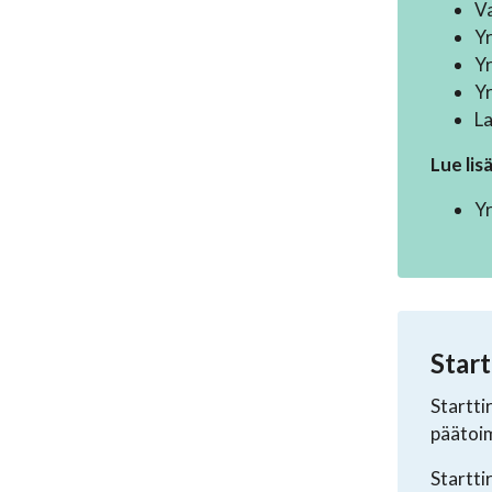
Va
Yr
Yr
Yr
L
Lue lis
Y
Start
Startti
päätoim
Startti