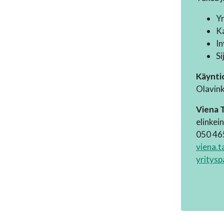
Yr
Ka
In
Si
Käynti
Olavink
Viena 
elinkei
050 46
viena.t
yritysp