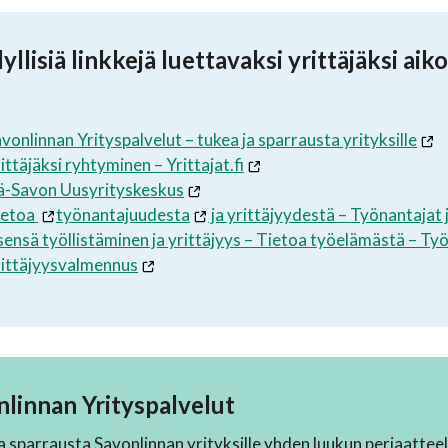
llisiä linkkejä luettavaksi yrittäjäksi aik
vonlinnan Yrityspalvelut – tukea ja sparrausta yrityksille
ittäjäksi ryhtyminen – Yrittajat.fi
ä-Savon Uusyrityskeskus
ietoa
työnantajuudesta
ja yrittäjyydestä – Työnantajat 
sensä työllistäminen ja yrittäjyys – Tietoa työelämästä – T
rittäjyysvalmennus
linnan Yrityspalvelut
a sparrausta Savonlinnan yrityksille yhden luukun periaatteel