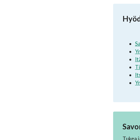
Hyödy
Sa
Yr
It
T
It
Y
Savon
Tukea j