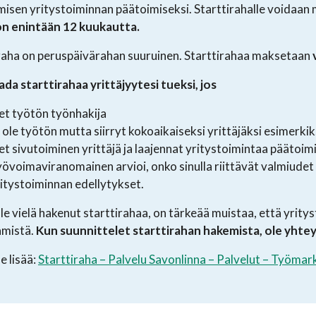
misen yritystoiminnan päätoimiseksi. Starttirahalle voidaan 
on enintään 12 kuukautta.
raha on peruspäivärahan suuruinen. Starttirahaa maksetaan
ada starttirahaa yrittäjyytesi tueksi, jos
et työtön työnhakija
 ole työtön mutta siirryt kokoaikaiseksi yrittäjäksi esimerkik
et sivutoiminen yrittäjä ja laajennat yritystoimintaa päätoimi
övoimaviranomainen arvioi, onko sinulla riittävät valmiudet
itystoiminnan edellytykset.
ole vielä hakenut starttirahaa, on tärkeää muistaa, että yritys
mistä.
Kun suunnittelet starttirahan hakemista, ole yht
e lisää:
Starttiraha – Palvelu Savonlinna – Palvelut – Työmar