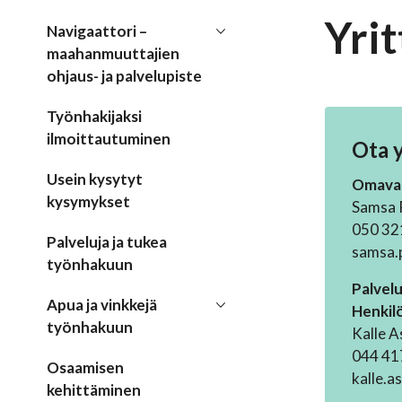
Yri
Navigaattori –
maahanmuuttajien
ohjaus- ja palvelupiste
Työnhakijaksi
ilmoittautuminen
Ota 
Usein kysytyt
Omaval
kysymykset
Samsa 
050 32
Palveluja ja tukea
samsa.p
työnhakuun
Palvelu
Apua ja vinkkejä
Henkil
työnhakuun
Kalle A
044 41
Osaamisen
kalle.a
kehittäminen