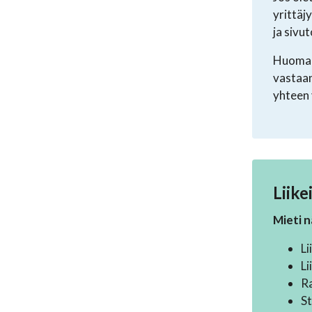
yrittäj
ja sivu
Huomaat
vastaan
yhteen 
Liike
Mieti n
Li
Li
R
St