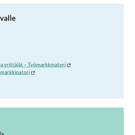
ovalle
ja yrittäjät – Työmarkkinatori
yömarkkinatori
la.