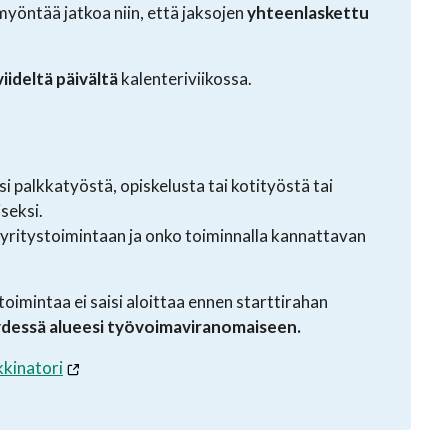
myöntää jatkoa niin, että jaksojen
yhteenlaskettu
viideltä päivältä
kalenteriviikossa.
si palkkatyöstä, opiskelusta tai kotityöstä tai
seksi.
 yritystoimintaan ja onko toiminnalla kannattavan
toimintaa ei saisi aloittaa ennen starttirahan
eydessä alueesi työvoimaviranomaiseen.
kkinatori