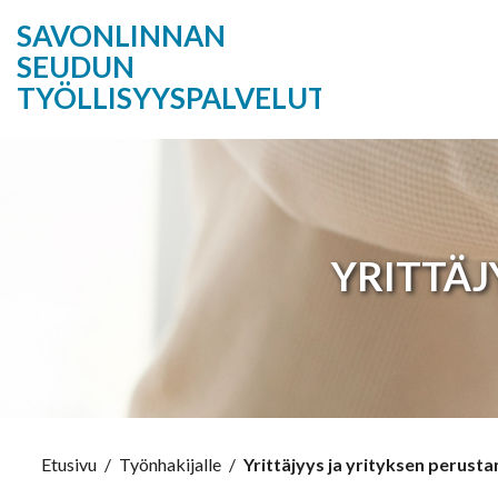
SAVONLINNAN
SEUDUN
TYÖLLISYYSPALVELUT
YRITTÄJ
Etusivu
/
Työnhakijalle
/
Yrittäjyys ja yrityksen perust