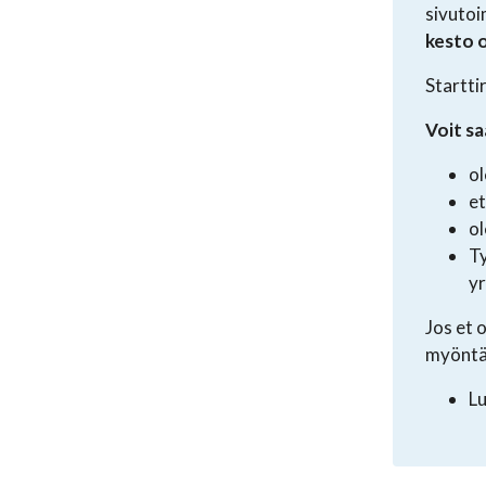
sivutoi
kesto 
Startti
Voit sa
ol
et
ol
Ty
yr
Jos et 
myöntä
Lu