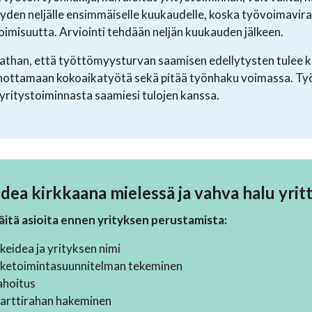
yyden neljälle ensimmäiselle kuukaudelle, koska työvoimaviran
toimisuutta. Arviointi tehdään neljän kuukauden jälkeen.
han, että työttömyysturvan saamisen edellytysten tulee kuite
ottamaan kokoaikatyötä sekä pitää työnhaku voimassa. Työ
yritystoiminnasta saamiesi tulojen kanssa.
idea kirkkaana mielessä ja vahva halu yritt
äitä asioita ennen yrityksen perustamista:
ikeidea ja yrityksen nimi
iketoimintasuunnitelman tekeminen
ahoitus
arttirahan hakeminen