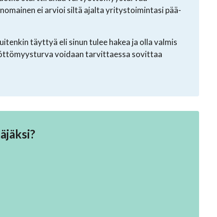
omainen ei arvioi siltä ajalta yritystoimintasi pää-
nkin täyttyä eli sinun tulee hakea ja olla valmis
ttömyysturva voidaan tarvittaessa sovittaa
äjäksi?