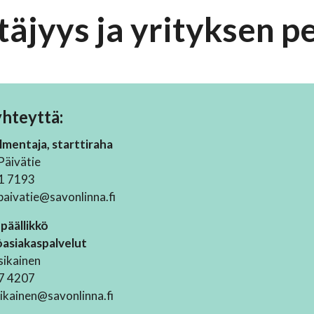
ttäjyys ja yrityksen 
yhteyttä:
mentaja, starttiraha
Päivätie
1 7193
aivatie@savonlinna.fi
päällikkö
öasiakaspalvelut
sikainen
7 4207
sikainen@savonlinna.fi