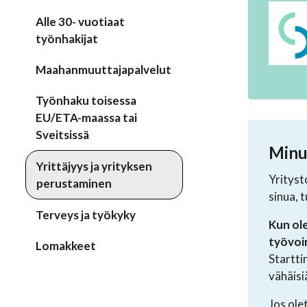
Alle 30- vuotiaat
työnhakijat
Maahanmuuttajapalvelut
Työnhaku toisessa
EU/ETA-maassa tai
Sveitsissä
Minus
Yrittäjyys ja yrityksen
Yrityst
perustaminen
sinua, t
Terveys ja työkyky
Kun ol
työvoi
Lomakkeet
Startti
vähäisi
Jos ole