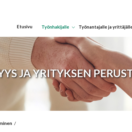
Etusivu
Työnhakijalle
Työnantajalle ja yrittäjäll
Hyppää sisältöön
YYS JA YRITYKSEN PERU
aminen
/