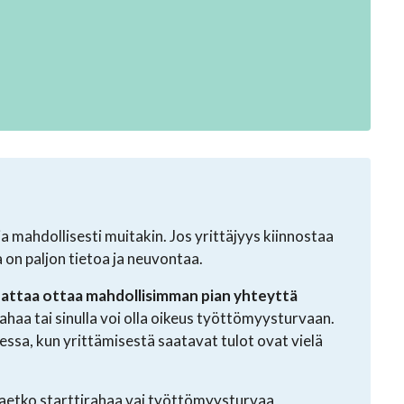
 ja mahdollisesti muitakin. Jos yrittäjyys kiinnostaa
la on paljon tietoa ja neuvontaa.
nattaa ottaa mahdollisimman pian yhteyttä
ahaa tai sinulla voi olla oikeus työttömyysturvaan.
essa, kun yrittämisestä saatavat tulot ovat vielä
, haetko starttirahaa vai työttömyysturvaa