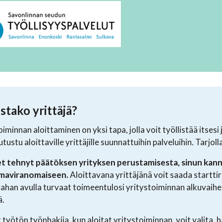
tako yrittäjä?
oiminnan aloittaminen on yksi tapa, jolla voit työllistää itsesi
utustu aloittaville yrittäjille suunnattuihin palveluihin. Tarjol
et tehnyt päätöksen yrityksen perustamisesta, sinun kan
maviranomaiseen.
Aloittavana yrittäjänä voit saada starttir
rahan avulla turvaat toimeentulosi yritystoiminnan alkuvaihe
ä.
t työtön työnhakija, kun aloitat yritystoiminnan, voit valita