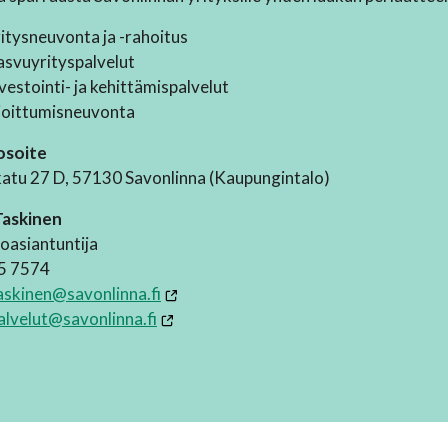
itysneuvonta ja -rahoitus
svuyrityspalvelut
vestointi- ja kehittämispalvelut
joittumisneuvonta
osoite
atu 27 D, 57130 Savonlinna (Kaupungintalo)
Taskinen
noasiantuntija
5 7574
askinen@savonlinna.fi
alvelut@savonlinna.fi