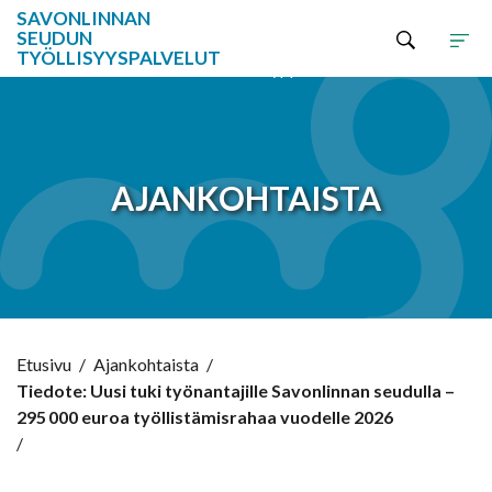
SAVONLINNAN
SEUDUN
TYÖLLISYYSPALVELUT
Hyppää sisältöön
AJANKOHTAISTA
Etusivu
/
Ajankohtaista
/
Tiedote: Uusi tuki työnantajille Savonlinnan seudulla –
295 000 euroa työllistämisrahaa vuodelle 2026
/