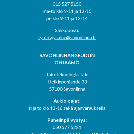
015 527 5150
ma-to klo 9-11 ja 12-15
pe klo 9-11 ja 12-14
Sähköposti:
tyollisyysalue@savonlinna.fi
SAVONLINNAN SEUDUN
OHJAAMO
Taitoteknologia-talo
Heikinpohjantie 33
57100 Savonlinna
Aukioloajat:
ti ja to klo 12-16 sekä ajanvarauksella
Puhelinpäivystys:
050 577 5221