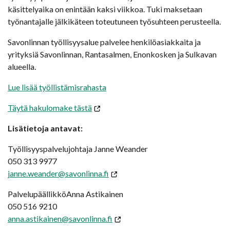
käsittelyaika on enintään kaksi viikkoa. Tuki maksetaan
työnantajalle jälkikäteen toteutuneen työsuhteen perusteella.
Savonlinnan työllisyysalue palvelee henkilöasiakkaita ja
yrityksiä Savonlinnan, Rantasalmen, Enonkosken ja Sulkavan
alueella.
Lue lisää työllistämisrahasta
Täytä hakulomake tästä
Lisätietoja antavat:
Työllisyyspalvelujohtaja Janne Weander
050 313 9977
janne.weander@savonlinna.fi
PalvelupäällikköAnna Astikainen
050 516 9210
anna.astikainen@savonlinna.fi