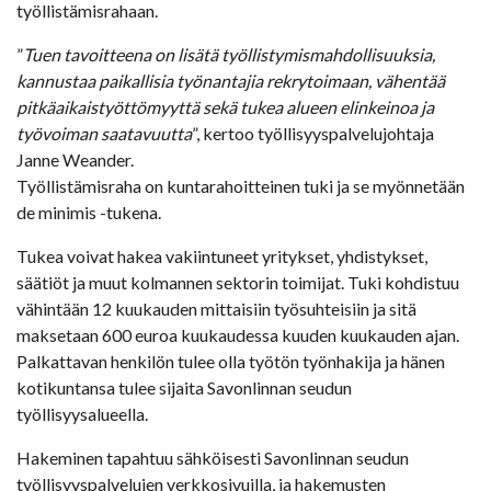
työllistämisrahaan.
”
Tuen tavoitteena on lisätä työllistymismahdollisuuksia,
kannustaa paikallisia työnantajia rekrytoimaan, vähentää
pitkäaikaistyöttömyyttä sekä tukea alueen elinkeinoa ja
työvoiman saatavuutta
”, kertoo työllisyyspalvelujohtaja
Janne Weander.
Työllistämisraha on kuntarahoitteinen tuki ja se myönnetään
de minimis -tukena.
Tukea voivat hakea vakiintuneet yritykset, yhdistykset,
säätiöt ja muut kolmannen sektorin toimijat. Tuki kohdistuu
vähintään 12 kuukauden mittaisiin työsuhteisiin ja sitä
maksetaan 600 euroa kuukaudessa kuuden kuukauden ajan.
Palkattavan henkilön tulee olla työtön työnhakija ja hänen
kotikuntansa tulee sijaita Savonlinnan seudun
työllisyysalueella.
Hakeminen tapahtuu sähköisesti Savonlinnan seudun
työllisyyspalvelujen verkkosivuilla, ja hakemusten