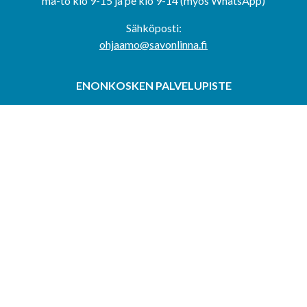
ma-to klo 9-15 ja pe klo 9-14 (myös WhatsApp)
Sähköposti:
ohjaamo@savonlinna.fi
ENONKOSKEN PALVELUPISTE
Enonkoskentie 3T, 58175 Enonkoski
Aukioloajat ja ajanvaraukseton päivystys:
maanantaisin
klo 9-11 ja 12-15 sekä ajanvarauksella
SULKAVAN PALVELUPISTE
Kauppatie 1, 58700 Sulkava
Aukioloajat ja ajanvaraukseton päivystys:
tiistaisin klo 9-
11 ja 12-15 sekä ajanvarauksella
RANTASALMEN PALVELUPISTE
Eliel Saarisentie 2, 58900 Rantasalmi
Aukioloajat ja ajanvaraukseton päivystys:
keskiviikkoisin