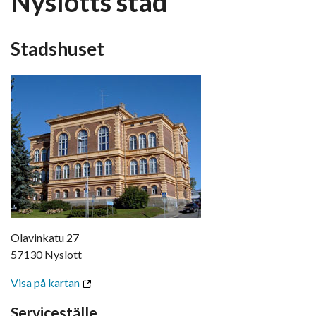
Nyslotts stad
Stadshuset
Olavinkatu 27
57130 Nyslott
Visa på kartan
Serviceställe