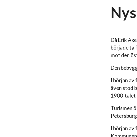
Nys
Då Erik Axe
började ta 
mot den öst
Den bebygge
I början av
även stod b
1900-talet 
Turismen ök
Petersburg 
I början av
Kommunen S