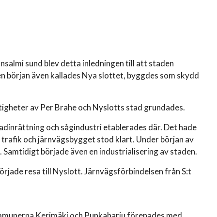
almi sund blev detta inledningen till att staden
 en början även kallades Nya slottet, byggdes som skydd
tigheter av Per Brahe och Nyslotts stad grundades.
badinrättning och sågindustri etablerades där. Det hade
 trafik och järnvägsbygget stod klart. Under början av
 Samtidigt började även en industrialisering av staden.
jade resa till Nyslott. Järnvägsförbindelsen från S:t
.
mmunerna Kerimäki och Punkaharju förenades med