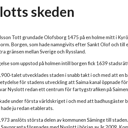
lotts skeden
lsson Tott grundade Olofsborg 1475 på en holme mitt i Kyröns
form. Borgen, som hade namngivits efter Sankt Olof och till
ra gränsen mellan Sverige och Ryssland.
lse som uppstod på holmen intill borgen fick 1639 stadsrät
 1900-talet utvecklades staden i snabb takt i och med att en 
etydelse för stadens utveckling att Saima kanal öppnade för
var Nyslott redan ett centrum för fartygstrafiken på Saimen.
ade under första världskriget i och med att badhusgäster bör
hade ju redan etablerats.
 1973 anslöts största delen av kommunen Säminge till staden
avonranta förenades med Nyslott i början av år 2009. Ko