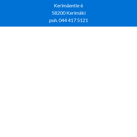
Kerimäentie 6
58200 Kerimäki
puh. 044 417 5121
KIRJASTOAUTO LOISKU LUMPEHINEN
puh. 044 417 4433
PUNKAHARJUN KIRJASTO
Tehtaantie 5
58500 Punkaharju
puh. 044 417 5473