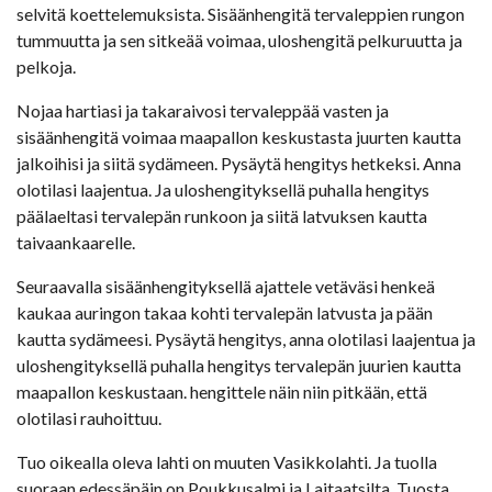
selvitä koettelemuksista. Sisäänhengitä tervaleppien rungon
tummuutta ja sen sitkeää voimaa, uloshengitä pelkuruutta ja
pelkoja.
Nojaa hartiasi ja takaraivosi tervaleppää vasten ja
sisäänhengitä voimaa maapallon keskustasta juurten kautta
jalkoihisi ja siitä sydämeen. Pysäytä hengitys hetkeksi. Anna
olotilasi laajentua. Ja uloshengityksellä puhalla hengitys
päälaeltasi tervalepän runkoon ja siitä latvuksen kautta
taivaankaarelle.
Seuraavalla sisäänhengityksellä ajattele vetäväsi henkeä
kaukaa auringon takaa kohti tervalepän latvusta ja pään
kautta sydämeesi. Pysäytä hengitys, anna olotilasi laajentua ja
uloshengityksellä puhalla hengitys tervalepän juurien kautta
maapallon keskustaan. hengittele näin niin pitkään, että
olotilasi rauhoittuu.
Tuo oikealla oleva lahti on muuten Vasikkolahti. Ja tuolla
suoraan edessäpäin on Poukkusalmi ja Laitaatsilta. Tuosta