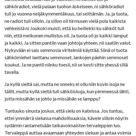
sähköradiot, vielä palaan tuohon äskeiseen, ni sähköradiot
tuli jo vuonna neljäkymmentäkuus, tai seittämän. Ja, ja tuota,
ne radiot tuli silloin. Ja sillon oli hirmusen vielä pula kaikista
vehkeistä ni Joukoki muisti, että ku heillekki ku sähköt tuli
niin, että melkonen mullistus oli. Ja tuota oli jo kaikki lamput
ja kaikki. Ja sitten pantiin vaan johtoja yhteen, nii saatiin valot.
Nykyvään ei sais semmosia viritelmiä käyttää. Siinä ol tuota
sähkömiehet laettanu semmoset, lankojen päehin semmoset
koukut. Ja ne pantii niinku toesii, nii se kesti sitte yhessä sillä
tavalla.
Ja kyllä sieltä sai, mutta ne onneks ei ollu niin kovin isoja ne
tällit, mutta kyllä sieltä tuli sähköiskuja, kun pimmeessä lähti,
jotta missähän se johto ja missähän se lamppu?
Tuntuuko sinusta joskus, että sielu on kateissa. Jos tuntuu,
ettei ymmärrä sielunsa mahdollisuuksia, kävele silloin nöyrin
sydämin rantametsään taikavoimaisten tervaleppien luo.
Tervaleppä auttaa avaamaan yhteyden sieluun ja antaa voimia