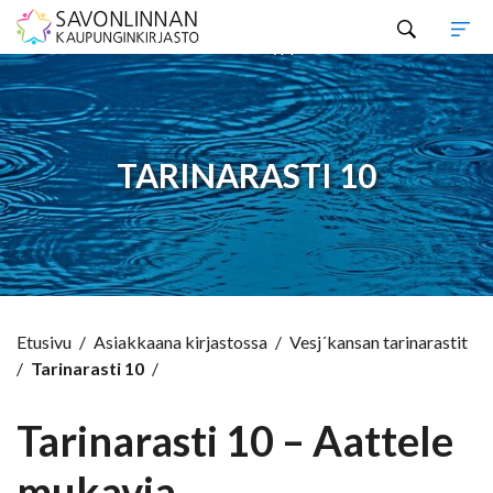
Hyppää sisältöön
TARINARASTI 10
Etusivu
/
Asiakkaana kirjastossa
/
Vesj´kansan tarinarastit
/
Tarinarasti 10
/
Tarinarasti 10 – Aattele
mukavia