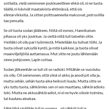
sotilaita, vielä semmonen joukkueellinen ehkä oli, ni ne tuota
täällä, ni kävivät maataloista ehtimässä, että ois
elintarvikkeita. Ja sitten polttoaeneella maksovat, petroolilla
tae pensalla.
Se oli tuota sodan jäläkeen. Niitä oli esmes, Hannikaisen
pihassa oli yks joukkue. Ja sieltä niitä tuli taloehin sitte.
Heilläki oli ollu pari työmiestä. Mielellään ku tulivat töihi. Ja
tuota olivat syksyllä kyntii, ja mitä kaikkee, ja tuota olivat
maanviljelijöitä auttamassa. Mut sitte ne joutu lähtemään
sinne pohjoseen, Lapin sottaa.
Sodan jälkeenhän se tuli sit se radioki. Mitähän se vuosluku
ois ollu. Oli semmonen, että siinä ol akku ja anodi pit olla ja,
mutta sehän, sehän tuota aika heikosti kuulu. Mutta sitte se
yks tuttu tuota, sähkömies sen ol sen muuttanu, sähköradioks
teki. Mutta ne akkusähköradiot, ni ei ne hyvin oikein toiminu,
tai kuulunu ainakaa.
Sähköthä sinällään tuli jo vuonna… nii sähköt tuli ja