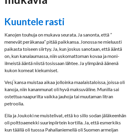
Kuuntele rasti
Kanojen touhuja on mukava seurata. Ja sanonta, että ”
menevät peräkanaa” pitää paikkansa. Jonossa ne mieluusti
paikasta toiseen siirtyy. Ja, kun joskus sanotaan, että ääntä
on, kun kanalaumassa, niin uskomattoman kovaa ja moni-
ilmeistä ääntä niistä tosissaan lähtee. Ja ylimpänä äänenä
kukon komeat kiekumiset.
Vesj ́kansa muistaa aikaa jolloinka maalaistaloissa, joissa oli
kanoja, niin kananmunat oli hyvä maksuväline. Munilla sai
ostettua naapurilta vaikka jauhoja tai muutaman litran
petroolia.
Eila ja Joukoki ne muistelivat, että ko sillo sodan jäläkeenhän
oli polttoaenekki suurinpiirtein kortilla. Ja, että esmerkiks
kun täällä oli tuossa Pahallaniemellä oli Suomen armeijan