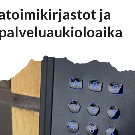
toimikirjastot ja
epalveluaukioloaika