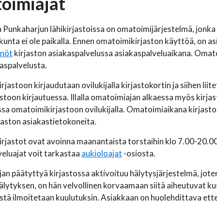
oimiajat
 Punkaharjun lähikirjastoissa on omatoimijärjestelmä, jonka a
kunta ei ole paikalla. Ennen omatoimikirjaston käyttöä, on 
nnöt
kirjaston asiakaspalvelussa asiakaspalveluaikana. Omat
kaspalvelusta.
jastoon kirjaudutaan ovilukijalla kirjastokortin ja siihen lii
stoon kirjautuessa. Illalla omatoimiajan alkaessa myös kirjas
sa omatoimikirjastoon ovilukijalla. Omatoimiaikana kirjastos
jaston asiakastietokoneita.
jastot ovat avoinna maanantaista torstaihin klo 7.00-20.00 
eluajat voit tarkastaa
aukioloajat
-osiosta.
n päätyttyä kirjastossa aktivoituu hälytysjärjestelmä, joten 
älytyksen, on hän velvollinen korvaamaan siitä aiheutuvat 
tä ilmoitetaan kuulutuksin. Asiakkaan on huolehdittava ette