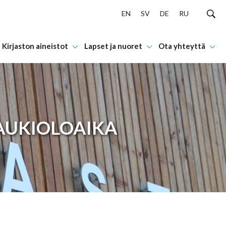
EN
SV
DE
RU
Kirjaston aineistot
Lapset ja nuoret
Ota yhteyttä
AUKIOLOAIKA