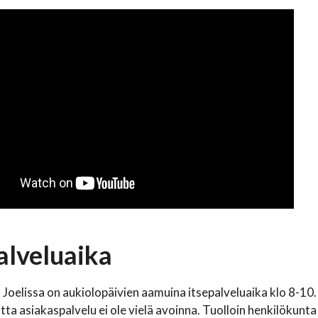
alveluaika
 Joelissa on aukiolopäivien aamuina itsepalveluaika klo 8-10
tta asiakaspalvelu ei ole vielä avoinna. Tuolloin henkilökunta 