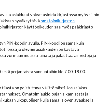
vulla asiakkaat voivat asioida kirjastossa myös silloin
asiakkaan hyväksyttävä
omatoimikirjaston
oimikirjaston käyttöoikeuden saa myös pääkirjasto
tetyn PIN-koodin avulla. PIN-koodi on sama kuin
totiloissa jo olevien asiakkaiden on käytävä
sa voi muun muassa lainata ja palauttaa aineistoja ja
sekä perjantaista sunnuntaihin klo 7.00-18.00.
tilasta on poistuttava välittömästi. Jos asiakas
kustannukset. Omatoimiaukioloajan alkamisesta ja
i kukaan ulkopuolinen kulje samalla oven avauksella