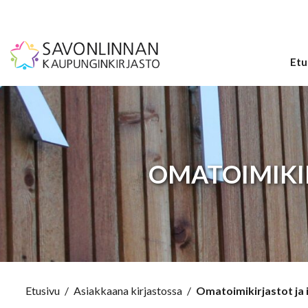
Etu
OMATOIMIKI
Etusivu
/
Asiakkaana kirjastossa
/
Omatoimikirjastot ja 