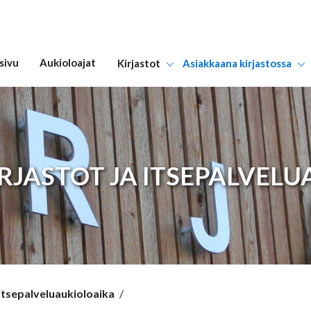
sivu
Aukioloajat
Kirjastot
Asiakkaana kirjastossa
Hyppää sisältöön
RJASTOT JA ITSEPALVELU
itsepalveluaukioloaika
/