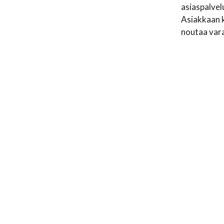
asiaspalvel
Asiakkaan k
noutaa var