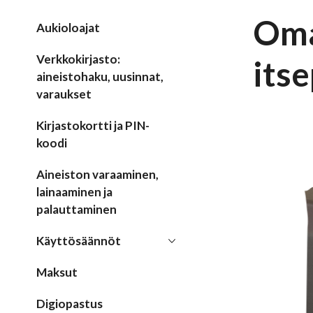
Oma
Aukioloajat
Verkkokirjasto:
its
aineistohaku, uusinnat,
varaukset
Kirjastokortti ja PIN-
koodi
Aineiston varaaminen,
lainaaminen ja
palauttaminen
Käyttösäännöt
Maksut
Digiopastus