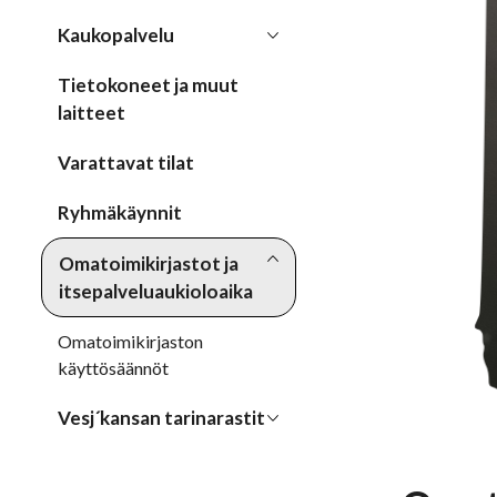
Kaukopalvelu
Tietokoneet ja muut
laitteet
Varattavat tilat
Ryhmäkäynnit
Omatoimikirjastot ja
itsepalveluaukioloaika
Omatoimikirjaston
käyttösäännöt
Vesj´kansan tarinarastit