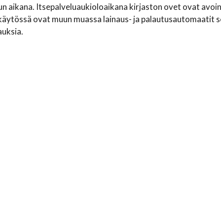
un aikana. Itsepalveluaukioloaikana kirjaston ovet ovat avoinn
äytössä ovat muun muassa lainaus- ja palautusautomaatit s
auksia.