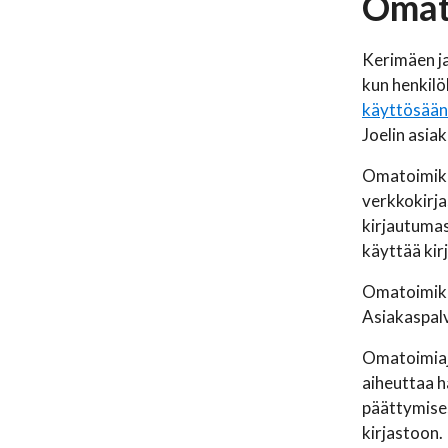
Omat
Kerimäen ja
kun henkilö
käyttösää
Joelin asia
Omatoimikir
verkkokirja
kirjautumas
käyttää kir
Omatoimikir
Asiakaspalv
Omatoimiaja
aiheuttaa h
päättymises
kirjastoon.