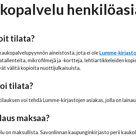
kopalvelu henkilöasi
it tilata?
kaukopalvelupyynnön aineistosta, jota ei ole
Lumme-kirjast
atallenteita, mikrofilmejä ja -kortteja, lehtiartikkeleiden kopi
vät välitä kopioita nuottijulkaisuista.
i tilata?
ilauksen voi tehdä Lumme-kirjastojen asiakas, jolla on lainau
ilaus maksaa?
u on maksullista. Savonlinnan kaupunginkirjasto perii kaukola