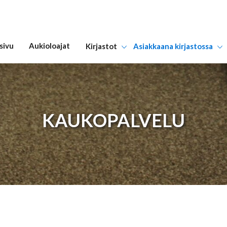
sivu
Aukioloajat
Kirjastot
Asiakkaana kirjastossa
Hyppää sisältöön
KAUKOPALVELU