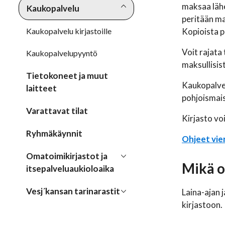
maksaa lähe
Kaukopalvelu
peritään ma
Kaukopalvelu kirjastoille
Kopioista p
Voit rajata
Kaukopalvelupyyntö
maksullisis
Tietokoneet ja muut
Kaukopalvel
laitteet
pohjoismaise
Varattavat tilat
Kirjasto voi
Ryhmäkäynnit
Ohjeet vie
Omatoimikirjastot ja
Mikä o
itsepalveluaukioloaika
Vesj´kansan tarinarastit
Laina-ajan 
kirjastoon. 