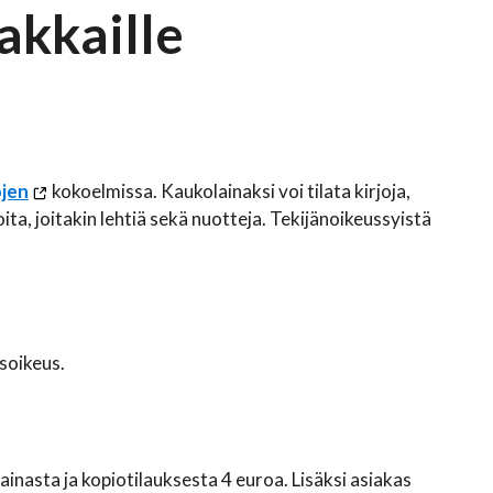
akkaille
ojen
kokoelmissa. Kaukolainaksi voi tilata kirjoja,
oita, joitakin lehtiä sekä nuotteja. Tekijänoikeussyistä
soikeus.
inasta ja kopiotilauksesta 4 euroa. Lisäksi asiakas