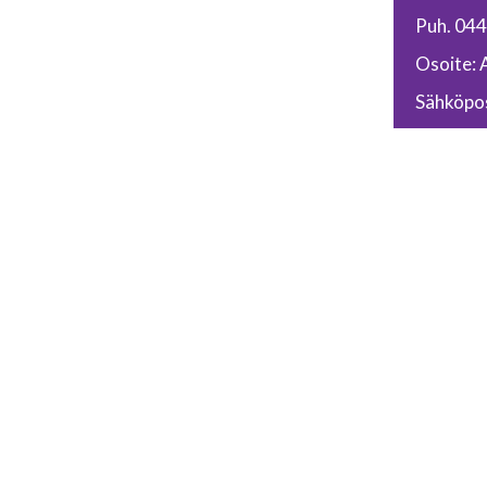
Puh. 04
Osoite: 
Sähköpos