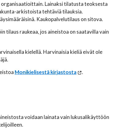
rganisaatioittain. Lainaksi tilatusta teoksesta
kunta-arkistoista tehtäviä tilauksia.
äysimääräisinä. Kaukopalvelutilaus on sitova.
 tilaus raukeaa, jos aineistoa on saatavilla vain
naisella kielellä. Harvinaisia kieliä eivät ole
äjä.
neistoa
Monikielisestä kirjastosta
.
ineistosta voidaan lainata vain lukusalikäyttöön
lijoilleen.