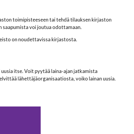
ston toimipisteeseen tai tehdä tilauksen kirjaston
ton saapumista voi joutua odottamaan.
ineisto on noudettavissa kirjastosta.
 uusia itse. Voit pyytää laina-ajan jatkamista
lvittää lähettäjäorganisaatiosta, voiko lainan uusia.