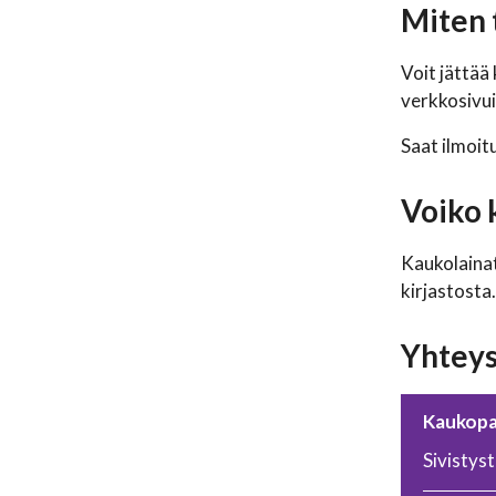
Miten 
Voit jättää
verkkosivui
Saat ilmoitu
Voiko 
Kaukolainat 
kirjastosta
Yhteys
Kaukopa
Sivistyst