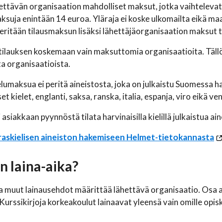
ttävän organisaation mahdolliset maksut, jotka vaihtelevat o
ksuja enintään 14 euroa. Yläraja ei koske ulkomailta eikä maa
eritään tilausmaksun lisäksi lähettäjäorganisaation maksut t
 tilauksen koskemaan vain maksuttomia organisaatioita. Tällöin
ta organisaatioista.
umaksua ei peritä aineistosta, joka on julkaistu Suomessa harvi
t kielet, englanti, saksa, ranska, italia, espanja, viro eikä ven
 asiakkaan pyynnöstä tilata harvinaisilla kielillä julkaistua ai
raskielisen aineiston hakemiseen Helmet-tietokannasta
n laina-aika?
ja muut lainausehdot määrittää lähettävä organisaatio. Osa a
Kurssikirjoja korkeakoulut lainaavat yleensä vain omille opiske