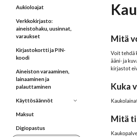
Kau
Aukioloajat
Verkkokirjasto:
aineistohaku, uusinnat,
varaukset
Mitä vo
Kirjastokortti ja PIN-
Voit tehdä 
koodi
ääni- ja kuv
kirjastot ei
Aineiston varaaminen,
lainaaminen ja
Kuka vo
palauttaminen
Käyttösäännöt
Kaukolainat
Maksut
Mitä t
Digiopastus
Kaukopalvel