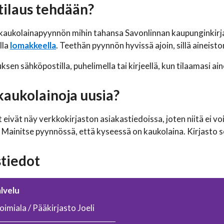
tilaus tehdään?
 kaukolainapyynnön mihin tahansa Savonlinnan kaupunginkirja
lla
lomakkeella
. Teethän pyynnön hyvissä ajoin, sillä aineis
ksen sähköpostilla, puhelimella tai kirjeellä, kun tilaamasi a
kaukolainoja uusia?
eivät näy verkkokirjaston asiakastiedoissa, joten niitä ei voi
. Mainitse pyynnössä, että kyseessä on kaukolaina. Kirjasto se
tiedot
lvelu
oimiala / Pääkirjasto Joeli