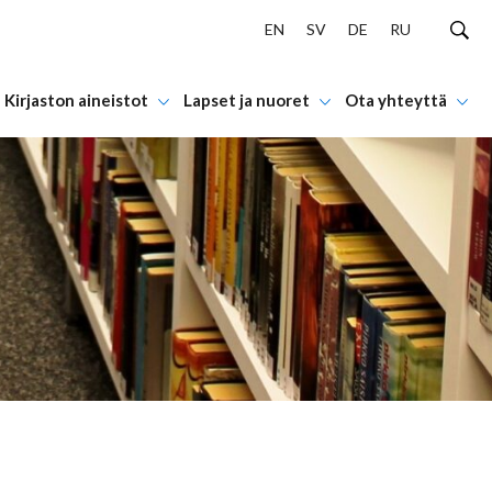
EN
SV
DE
RU
Kirjaston aineistot
Lapset ja nuoret
Ota yhteyttä