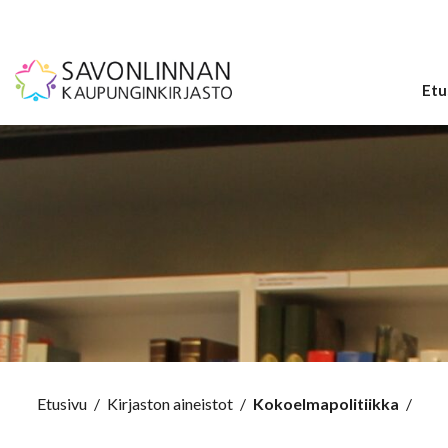
Etu
Etusivu
/
Kirjaston aineistot
/
Kokoelmapolitiikka
/