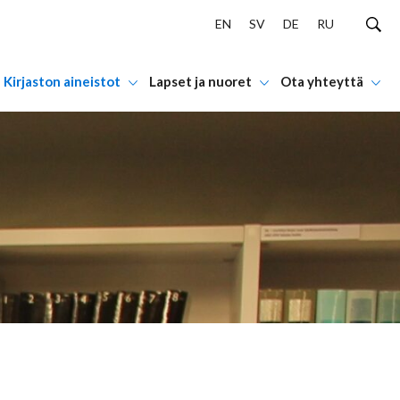
EN
SV
DE
RU
Kirjaston aineistot
Lapset ja nuoret
Ota yhteyttä