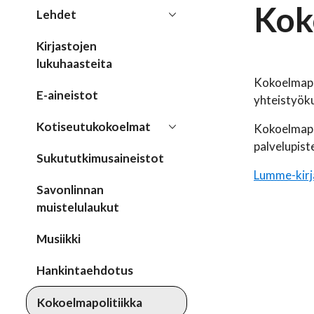
Kok
Lehdet
Kirjastojen
lukuhaasteita
Kokoelmapol
E-aineistot
yhteistyöku
Kotiseutukokoelmat
Kokoelmapol
palvelupiste
Sukututkimusaineistot
Lumme-kirj
Savonlinnan
muistelulaukut
Musiikki
Hankintaehdotus
Kokoelmapolitiikka