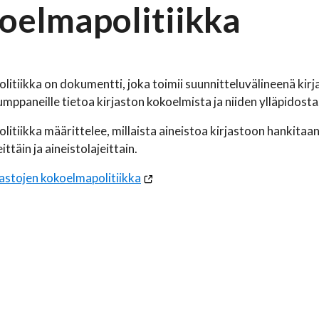
oelmapolitiikka
itiikka on dokumentti, joka toimii suunnitteluvälineenä kirjas
mppaneille tietoa kirjaston kokoelmista ja niiden ylläpidosta
itiikka määrittelee, millaista aineistoa kirjastoon hankitaan,
ittäin ja aineistolajeittain.
astojen kokoelmapolitiikka