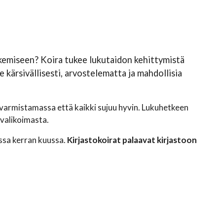
lukemiseen? Koira tukee lukutaidon kehittymistä
 kärsivällisesti, arvostelematta ja mahdollisia
, varmistamassa että kaikki sujuu hyvin. Lukuhetkeen
avalikoimasta.
lissa kerran kuussa.
Kirjastokoirat palaavat kirjastoon