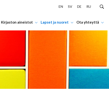
EN
SV
DE
RU
Kirjaston aineistot
Lapset ja nuoret
Ota yhteyttä