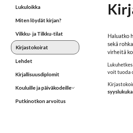
Kir
Lukuloikka
Miten löydät kirjan?
Vilkku- ja Tilkku-tilat
Haluatko h
sekä rohka
Kirjastokoirat
virheitä k
Lehdet
Lukuhetkess
voit tuoda 
Kirjallisuusdiplomit
Kirjastokoir
Kouluille ja päiväkodeille
syyslukuka
Putkinotkon arvoitus