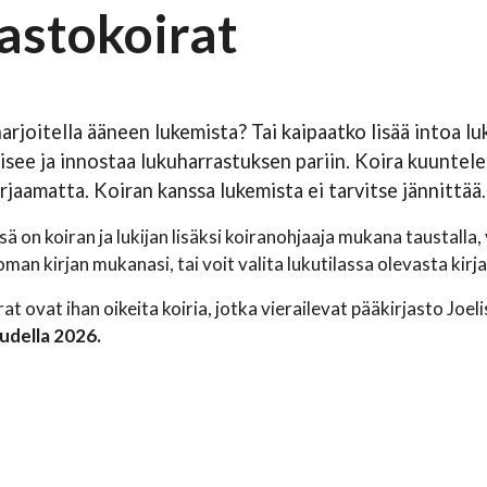
jastokoirat
arjoitella ääneen lukemista? Tai kaipaatko lisää intoa 
isee ja innostaa lukuharrastuksen pariin. Koira kuuntelee
orjaamatta. Koiran kanssa lukemista ei tarvitse jännittää
.
ä on koiran ja lukijan lisäksi koiranohjaaja mukana taustalla
oman kirjan mukanasi, tai voit valita lukutilassa olevasta kirj
at ovat ihan oikeita koiria, jotka vierailevat pääkirjasto Joe
udella 2026.