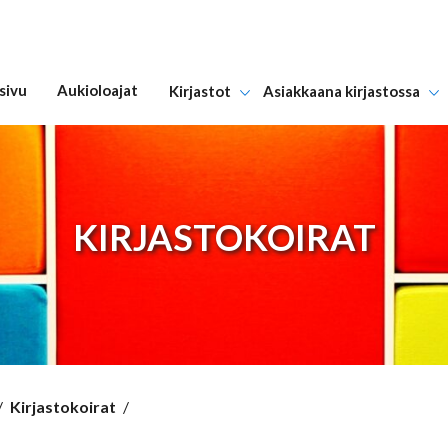
sivu
Aukioloajat
Kirjastot
Asiakkaana kirjastossa
Hyppää sisältöön
KIRJASTOKOIRAT
/
Kirjastokoirat
/