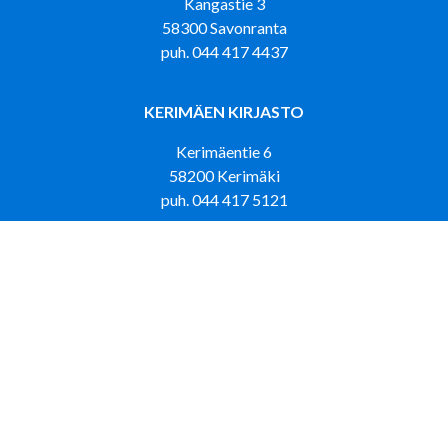
Kangastie 3
58300 Savonranta
puh. 044 417 4437
KERIMÄEN KIRJASTO
Kerimäentie 6
58200 Kerimäki
puh. 044 417 5121
KIRJASTOAUTO LOISKU LUMPEHINEN
puh. 044 417 4433
PUNKAHARJUN KIRJASTO
Tehtaantie 5
58500 Punkaharju