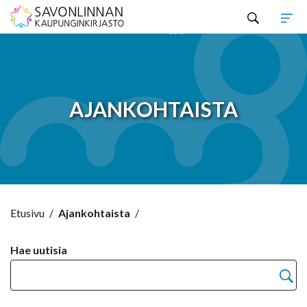
Hyppää sisältöön
AJANKOHTAISTA
Etusivu
/
Ajankohtaista
/
Hae uutisia