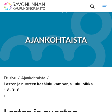
Hyppää sisältöön
AJANKOHTAISTA
Etusivu
/
Ajankohtaista
/
Lasten ja nuorten kesälukukampanja Lukuloikka
1.6.-31.8.
/
Lasten ja nuorten