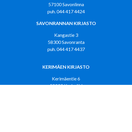
57100 Savonlinna
puh. 044 417 4424
SAVONRANNAN KIRJASTO
Kangastie 3
58300 Savonranta
puh. 044 417 4437
KERIMÄEN KIRJASTO
Kerimäentie 6
58200 Kerimäki
puh. 044 417 5121
KIRJASTOAUTO LOISKU LUMPEHINEN
puh. 044 417 4433