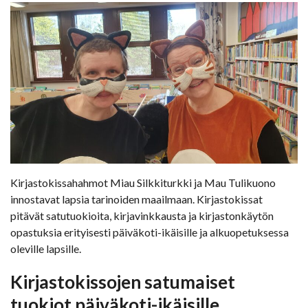
Kirjastokissahahmot Miau Silkkiturkki ja Mau Tulikuono
innostavat lapsia tarinoiden maailmaan. Kirjastokissat
pitävät satutuokioita, kirjavinkkausta ja kirjastonkäytön
opastuksia erityisesti päiväkoti-ikäisille ja alkuopetuksessa
oleville lapsille.
Kirjastokissojen satumaiset
tuokiot päiväkoti-ikäisille