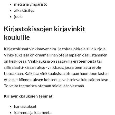
metsä ja ympäristö
aikakäsitys
joulu
Kirjastokissojen kirjavinkit
kouluille
Kirjastokissat vinkkaavat eka- ja tokaluokkalaisille kirjoja.
Vinkkauksissa on draamallinen ote ja lapsien osallistaminen
on keskiössä. Vinkkauksia on saatavilla eri teemoista tai
sillisalaatti-kissanraksu -vinkkaus, jossa teemasta ei ole
tietoakaan. Kaikissa vinkkauksissa otetaan huomioon lasten
erilaiset kiinnostuksen kohteet ja vaihteleva lukutaidon taso.
Toiveita teemoista otetaan mielellään vastaan.
Kirjavinkkauksien teemat
:
harrastukset
kammoa ja kaameeta