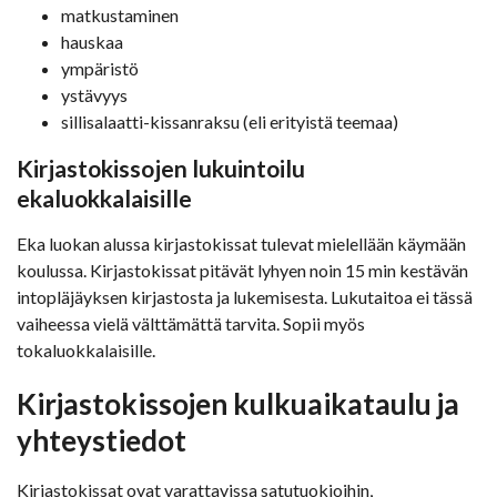
matkustaminen
hauskaa
ympäristö
ystävyys
sillisalaatti-kissanraksu (eli erityistä teemaa)
Kirjastokissojen lukuintoilu
ekaluokkalaisille
Eka luokan alussa kirjastokissat tulevat mielellään käymään
koulussa. Kirjastokissat pitävät lyhyen noin 15 min kestävän
intopläjäyksen kirjastosta ja lukemisesta. Lukutaitoa ei tässä
vaiheessa vielä välttämättä tarvita. Sopii myös
tokaluokkalaisille.
Kirjastokissojen kulkuaikataulu ja
yhteystiedot
Kirjastokissat ovat varattavissa satutuokioihin,