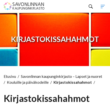
Hyppää sisältöön
KIRJASTOKISSAHAHMOT
Etusivu
/
Savonlinnan kaupunginkirjasto – Lapset ja nuoret
/
Kouluille ja päiväkodeille
/
Kirjastokissahahmot
/
Kirjastokissahahmot