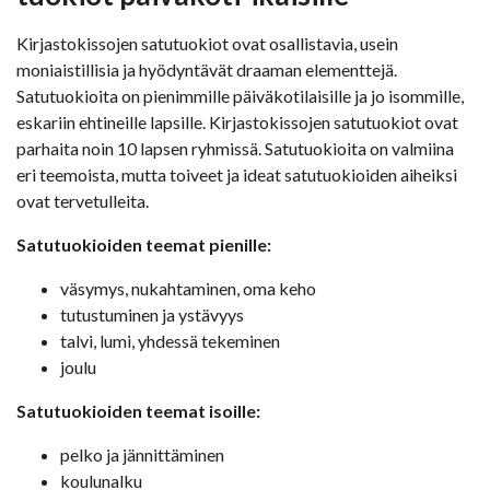
Kirjastokissojen satutuokiot ovat osallistavia, usein
moniaistillisia ja hyödyntävät draaman elementtejä.
Satutuokioita on pienimmille päiväkotilaisille ja jo isommille,
eskariin ehtineille lapsille. Kirjastokissojen satutuokiot ovat
parhaita noin 10 lapsen ryhmissä. Satutuokioita on valmiina
eri teemoista, mutta toiveet ja ideat satutuokioiden aiheiksi
ovat tervetulleita.
Satutuokioiden teemat pienille:
väsymys, nukahtaminen, oma keho
tutustuminen ja ystävyys
talvi, lumi, yhdessä tekeminen
joulu
Satutuokioiden teemat isoille:
pelko ja jännittäminen
koulunalku