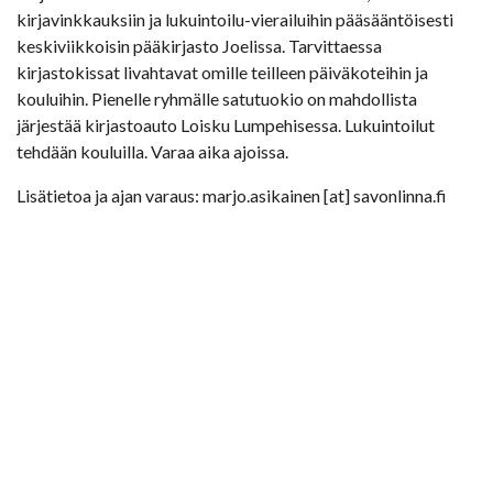
kirjavinkkauksiin ja lukuintoilu-vierailuihin pääsääntöisesti
keskiviikkoisin pääkirjasto Joelissa. Tarvittaessa
kirjastokissat livahtavat omille teilleen päiväkoteihin ja
kouluihin. Pienelle ryhmälle satutuokio on mahdollista
järjestää kirjastoauto Loisku Lumpehisessa. Lukuintoilut
tehdään kouluilla. Varaa aika ajoissa.
Lisätietoa ja ajan varaus: marjo.asikainen [at] savonlinna.fi