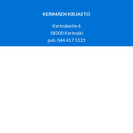
KERIMÄEN KIRJASTO
Kerimäentie 6
58200 Kerimäki
puh. 044 417 5121
KIRJASTOAUTO LOISKU LUMPEHINEN
puh. 044 417 4433
PUNKAHARJUN KIRJASTO
Tehtaantie 5
58500 Punkaharju
puh. 044 417 5473