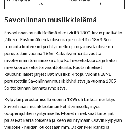
n)
t.
Savonlinnan musiikkielämä
Savonlinnan musiikkielämä alkoi viritä 1800-luvun puolivälin
jälkeen. Ensimmäinen lauluseura perustettiin 1863. Sen
toiminta kuitenkin tyrehtyi melko pian ja uusi lauluseura
perustettiin vuonna 1866. Kaksikymmentä vuotta
myöhemmin toiminnassa oli jo kolme sekakuoroa ja kaksi
mieskuoroa sekä torvisoittokunta. Ruotsinkieliset
kaupunkilaiset järjestivät musiikki-iltoja. Vuonna 1891
perustettiin Savonlinnan musiikkiyhdistys ja vuonna 1905
Soittokunnan kannatusyhdistys.
Kylpylän perustamisella vuonna 1896 oli tärkeä merkitys
Savonlinnan musiikkielämän kehittymiselle, myös
oopperajuhlien syntymiselle. Monet nimekkäät taitelijat
palasivat kerta toisensa jälkeen esiintymään Olavin kylpylän
yleisölle – heidän joukossaan mm. Oskar Merikanto ja