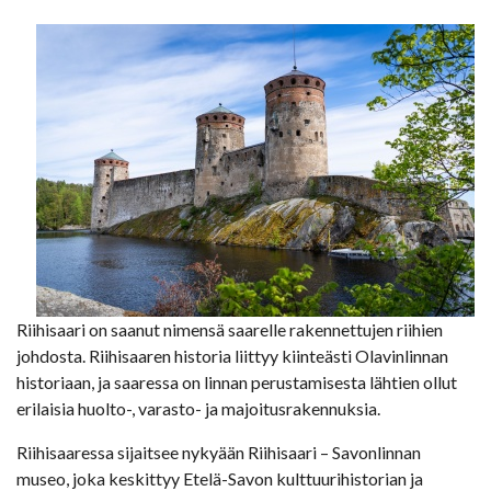
Riihisaari on saanut nimensä saarelle rakennettujen riihien
johdosta. Riihisaaren historia liittyy kiinteästi Olavinlinnan
historiaan, ja saaressa on linnan perustamisesta lähtien ollut
erilaisia huolto-, varasto- ja majoitusrakennuksia.
Riihisaaressa sijaitsee nykyään Riihisaari – Savonlinnan
museo, joka keskittyy Etelä-Savon kulttuurihistorian ja