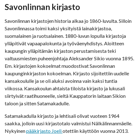
Savonlinnan kirjasto
Savonlinnan kirjastojen historia alkaa jo 1860-luvulta. Silloin
Savonlinnassa toimi kaksi yksityistä lainakirjastoa,
suomalainen ja ruotsalainen. 1880-luvun lopulla kirjastoja
ylläpitivät vapaapalokunta ja työväenyhdistys. Aloitteen
kaupungin ylläpitämän kirjaston perustamisesta teki
valtuusmiesten puheenjohtaja Aleksander Sikio vuonna 1895.
Em. kirjastojen kokoelmat muodostivat Savonlinnan
kaupunginkirjaston kokoelman. Kirjasto sijoitettiin uudelle
kansakoululle ja se oli aluksi avoinna vain kaksi tuntia
viikossa. Kansakoulun ahtaista tiloista kirjasto ja lukusali
siirtyivät raatihuoneelle, sieltä Kauppatorin laitaan Sikion
taloon ja sitten Satamakadulle.
Satamakadulla kirjasto ja lehtisali olivat vuoteen 1964
saakka, jolloin uusi kirjastotalo valmistui Nälkälinnanmäelle.
Nykyinen
pääkirjasto Joeli
otettiin käyttöön vuonna 2013.