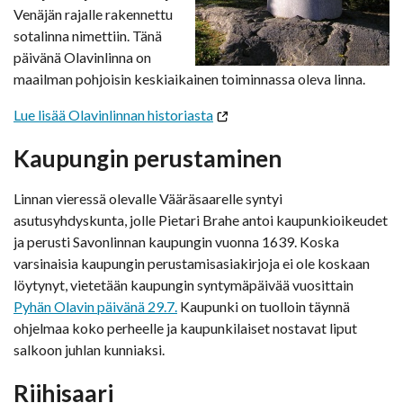
Venäjän rajalle rakennettu
sotalinna nimettiin. Tänä
päivänä Olavinlinna on
maailman pohjoisin keskiaikainen toiminnassa oleva linna.
Lue lisää Olavinlinnan historiasta
Kaupungin perustaminen
Linnan vieressä olevalle Vääräsaarelle syntyi
asutusyhdyskunta, jolle Pietari Brahe antoi kaupunkioikeudet
ja perusti Savonlinnan kaupungin vuonna 1639. Koska
varsinaisia kaupungin perustamisasiakirjoja ei ole koskaan
löytynyt, vietetään kaupungin syntymäpäivää vuosittain
Pyhän Olavin päivänä 29.7.
Kaupunki on tuolloin täynnä
ohjelmaa koko perheelle ja kaupunkilaiset nostavat liput
salkoon juhlan kunniaksi.
Riihisaari