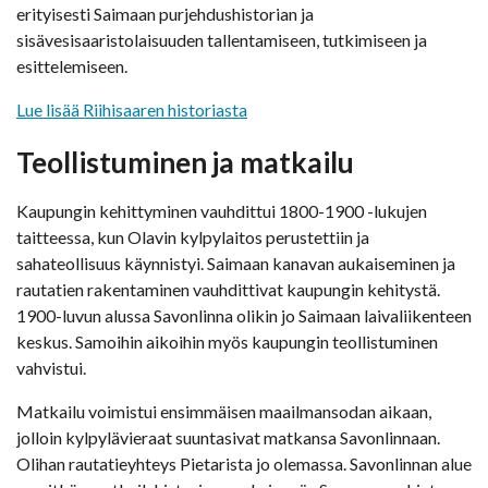
erityisesti Saimaan purjehdushistorian ja
sisävesisaaristolaisuuden tallentamiseen, tutkimiseen ja
esittelemiseen.
Lue lisää Riihisaaren historiasta
Teollistuminen ja matkailu
Kaupungin kehittyminen vauhdittui 1800-1900 -lukujen
taitteessa, kun Olavin kylpylaitos perustettiin ja
sahateollisuus käynnistyi. Saimaan kanavan aukaiseminen ja
rautatien rakentaminen vauhdittivat kaupungin kehitystä.
1900-luvun alussa Savonlinna olikin jo Saimaan laivaliikenteen
keskus. Samoihin aikoihin myös kaupungin teollistuminen
vahvistui.
Matkailu voimistui ensimmäisen maailmansodan aikaan,
jolloin kylpylävieraat suuntasivat matkansa Savonlinnaan.
Olihan rautatieyhteys Pietarista jo olemassa. Savonlinnan alue