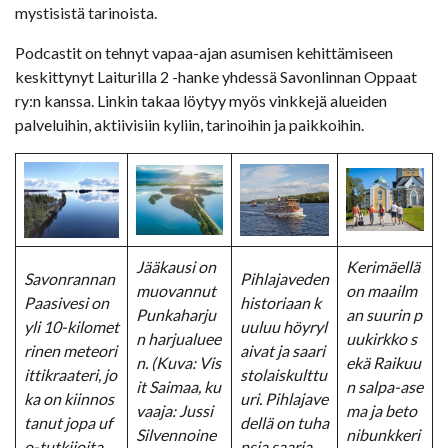
mystisistä tarinoista.
Podcastit on tehnyt vapaa-ajan asumisen kehittämiseen
keskittynyt Laiturilla 2 -hanke yhdessä Savonlinnan Oppaat
ry:n kanssa. Linkin takaa löytyy myös vinkkejä alueiden
palveluihin, aktiivisiin kyliin, tarinoihin ja paikkoihin.
Jääkausi on
Kerimäellä
Savonrannan
Pihlajaveden
muovannut
on
maailm
Paasivesi on
historiaan k
Punkaharju
an suurin p
yli 10-kilomet
uuluu höyryl
n harjualuee
uukirkko s
rinen meteori
aivat ja saari
n. (Kuva: Vis
ekä Raikuu
ittikraateri, jo
stolaiskulttu
it Saimaa, ku
n salpa-ase
ka on kiinnos
uri. Pihlajave
vaaja: Jussi
ma ja beto
tanut jopa uf
dellä on tuha
Silvennoine
nibunkkeri
o-tutkijoita.
nsia saaria.