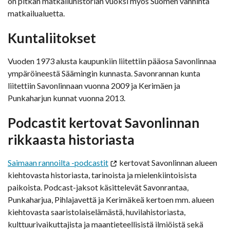
on pitkän matkailuhistorian vuoksi myös Suomen vanhinta
matkailualuetta.
Kuntaliitokset
Vuoden 1973 alusta kaupunkiin liitettiin pääosa Savonlinnaa
ympäröineestä Säämingin kunnasta. Savonrannan kunta
liitettiin Savonlinnaan vuonna 2009 ja Kerimäen ja
Punkaharjun kunnat vuonna 2013.
Podcastit kertovat Savonlinnan
rikkaasta historiasta
Saimaan rannoilta -podcastit
kertovat Savonlinnan alueen
kiehtovasta historiasta, tarinoista ja mielenkiintoisista
paikoista. Podcast-jaksot käsittelevät Savonrantaa,
Punkaharjua, Pihlajavettä ja Kerimäkeä kertoen mm. alueen
kiehtovasta saaristolaiselämästä, huvilahistoriasta,
kulttuurivaikuttajista ja maantieteellisistä ilmiöistä sekä