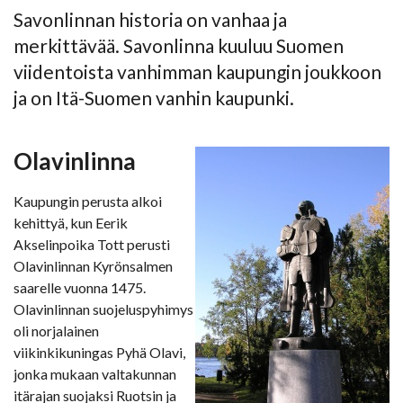
Savonlinnan historia on vanhaa ja
merkittävää. Savonlinna kuuluu Suomen
viidentoista vanhimman kaupungin joukkoon
ja on Itä-Suomen vanhin kaupunki.
Olavinlinna
Kaupungin perusta alkoi
kehittyä, kun Eerik
Akselinpoika Tott perusti
Olavinlinnan Kyrönsalmen
saarelle vuonna 1475.
Olavinlinnan suojeluspyhimys
oli norjalainen
viikinkikuningas Pyhä Olavi,
jonka mukaan valtakunnan
itärajan suojaksi Ruotsin ja