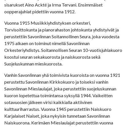
sisarukset Aino Ackté ja Irma Tervani. Ensimmäiset
oopperajuhlat pidettiin vuonna 1912.
Vuonna 1915 Musiikkiyhdistyksen orkesteri,
Torvisoittokunta ja pianorahaston johtokunta yhdistyivät ja
perustettiin Savonlinnan Soitannollinen Seura, joka vuodesta
1975 alkaen on toiminut nimellä Savonlinnan
Orkesteriyhdistys. Soitannollisen Seuran 10-vuotisjuhlakuoro
koostui seuran sekakuorosta ja naiskuorosta sekä
Suojeluskunnan mieskuorosta.
Vanhin Savonlinnan yhä toimivista kuoroista on vuonna 1921
perustettu Savonlinnan Kirkkokuoro ja toiseksi vanhin
Savonlinnan Mieslaulajat, joka perustettiin suojeluskunnan
kuoron lopetettua toimintansa syksyllä 1944. Vaikeitten
sotavuosien jälkeen virisi kaikkialla aktiivinen
kulttuuriharrastus. Vuonna 1945 perustettiin Naiskuoro
Karjalaiset Naiset, joka nykyisin tunnetaan Savonlinnan
Naiskuorona. Kerimäen Mieslaulajat perustettiin vuonna