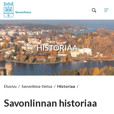
Hyppää sisältöön
HISTORIAA
Etusivu
/
Savonlinna-tietoa
/
Historiaa
/
Savonlinnan historiaa