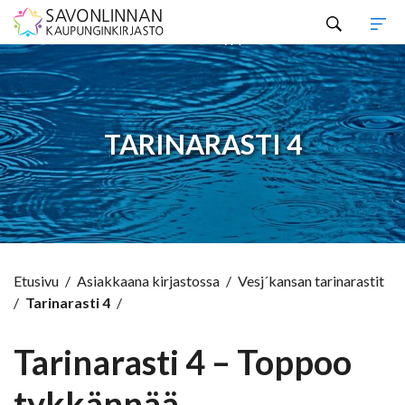
Hyppää sisältöön
TARINARASTI 4
Etusivu
/
Asiakkaana kirjastossa
/
Vesj´kansan tarinarastit
/
Tarinarasti 4
/
Tarinarasti 4 – Toppoo
tykkännää