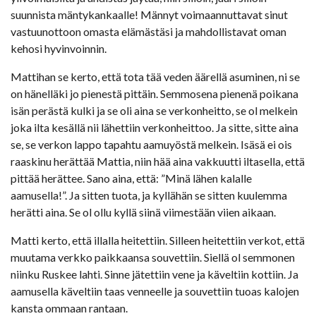
suunnista mäntykankaalle! Männyt voimaannuttavat sinut
vastuunottoon omasta elämästäsi ja mahdollistavat oman
kehosi hyvinvoinnin.
Mattihan se kerto, että tota tää veden äärellä asuminen, ni se
on hänelläki jo pienestä pittäin. Semmosena pienenä poikana
isän perästä kulki ja se oli aina se verkonheitto, se ol melkein
joka ilta kesällä nii lähettiin verkonheittoo. Ja sitte, sitte aina
se, se verkon lappo tapahtu aamuyöstä melkein. Isäsä ei ois
raaskinu herättää Mattia, niin hää aina vakkuutti iltasella, että
pittää herättee. Sano aina, että: ”Minä lähen kalalle
aamusella!”. Ja sitten tuota, ja kyllähän se sitten kuulemma
herätti aina. Se ol ollu kyllä siinä viimestään viien aikaan.
Matti kerto, että illalla heitettiin. Silleen heitettiin verkot, että
muutama verkko paikkaansa souvettiin. Siellä ol semmonen
niinku Ruskee lahti. Sinne jätettiin vene ja käveltiin kottiin. Ja
aamusella käveltiin taas venneelle ja souvettiin tuoas kalojen
kansta ommaan rantaan.