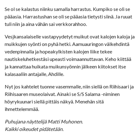
Se ol se kalastus niinku samalla harrastus. Kumpiko se oli se
pääasia. Harrastushan se oli se pääasia tietysti siinä. Ja ruuat
tuli niin ja aina vähän sai verkkorahhoo.
Vesjkansalaiselle vastapyydetyt muikut ovat kalojen kaloja ja
muikkujen syönti on pyhä hetki. Aamuauringon välkehdintä
vedenpinnalla ja hopeakylkisten kalojen liike tekee
nautiskeluhetkestäsi upeasti voimaannuttavan. Keho kiittää
ja kannattaa huikata muikunsyönnin jälkeen kiitokset itse
kalasaaliin antajalle, Ahdille.
Nyt jos kahtelet tuonne vasemmalle, niin siellä on Riihisaari ja
Riihisaaren museolaivat. Ainaki se S/S Salama -niminen
höyrykuunari siellä pittäis näkyä. Menehän sitä
ihmettelemmää.
Puhujana näyttelijä Matti Muhonen.
Kaikki oikeudet pidätetään.