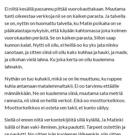
Ei niitä kesällä passannu pittää vuorokauttakaan. Muutama
tunti oikeestaa verkkoja nii se on kaiken parasta. Ja talvella
se on, nyttin on huomattu talvella, ku Matin poikaha on se
pääkalastaja nykyisin, että käyään kahtomassa joka kolmen
vuorokauden perästä. Se on kaiken parasta. Sillon saap
kunnon kalat. Nytti oli ollu, ei heillä oo ku yks jata niinku
sanotaan, ja sitten siinä oli ollu kaks kuhhaa ja hauki, ja made,
ja olkohan vielä lahna. Ku joka kerta on ollu kuulemma
lahnakin.
Nythän on tuo kuhakii, mikä se on lie muuttunu, ku ruppee
kuhia antamaan matalemmaltakii. Ei oo tarvinnu ettäälle
männäkkään. Ne on kuulemma siinä, muutama sata metriä
rannasta, nii siinä on heillä verkot. Eikä oo moottorkelkkoo.
Moottorkelkkoo ei osteta sen takii, et kunto säilyy.
Siellä ol ennen niitä verkontekijöitä sillä kylällä. Ja Matinki
isällä ol ihan vaki-ihminen, joka paulutti. Tarpeet ostettiin ja
se paulutti. No sitten isän kuoleman jälkeenkin, niin sitten