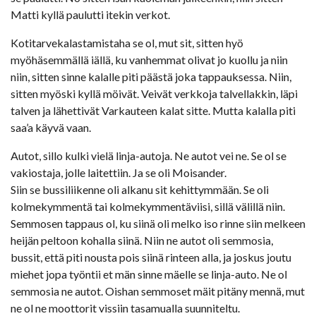
Matti kyllä paulutti itekin verkot.
Kotitarvekalastamistaha se ol, mut sit, sitten hyö
myöhäsemmällä iällä, ku vanhemmat olivat jo kuollu ja niin
niin, sitten sinne kalalle piti päästä joka tappauksessa. Niin,
sitten myöski kyllä möivät. Veivät verkkoja talvellakkin, läpi
talven ja lähettivät Varkauteen kalat sitte. Mutta kalalla piti
saa’a käyvä vaan.
Autot, sillo kulki vielä linja-autoja. Ne autot vei ne. Se ol se
vakiostaja, jolle laitettiin. Ja se oli Moisander.
Siin se bussiliikenne oli alkanu sit kehittymmään. Se oli
kolmekymmentä tai kolmekymmentäviisi, sillä välillä niin.
Semmosen tappaus ol, ku siinä oli melko iso rinne siin melkeen
heijän peltoon kohalla siinä. Niin ne autot oli semmosia,
bussit, että piti nousta pois siinä rinteen alla, ja joskus joutu
miehet jopa työntii et män sinne mäelle se linja-auto. Ne ol
semmosia ne autot. Oishan semmoset mäit pitäny mennä, mut
ne ol ne moottorit vissiin tasamualla suunniteltu.