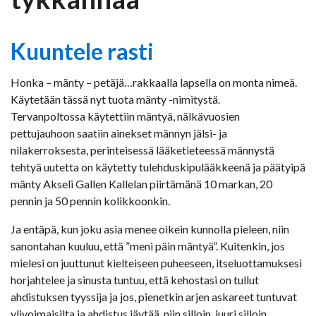
Kuuntele rasti
Honka – mänty – petäjä…rakkaalla lapsella on monta nimeä.
Käytetään tässä nyt tuota mänty -nimitystä.
Tervanpoltossa käytettiin mäntyä, nälkävuosien
pettujauhoon saatiin ainekset männyn jälsi- ja
nilakerroksesta, perinteisessä lääketieteessä männystä
tehtyä uutetta on käytetty tulehduskipulääkkeenä ja päätyipä
mänty Akseli Gallen Kallelan piirtämänä 10 markan, 20
pennin ja 50 pennin kolikkoonkin.
Ja entäpä, kun joku asia menee oikein kunnolla pieleen, niin
sanontahan kuuluu, että ”meni päin mäntyä”. Kuitenkin, jos
mielesi on juuttunut kielteiseen puheeseen, itseluottamuksesi
horjahtelee ja sinusta tuntuu, että kehostasi on tullut
ahdistuksen tyyssija ja jos, pienetkin arjen askareet tuntuvat
ylivoimaisilta ja ahdistus jäytää, niin silloin, juuri silloin