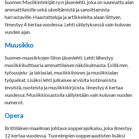
Suomen Musiikintekijät ry:n jäsenlehti, joka on suunnattu alan
ammattilaisille sekä säveltämistä ja sanoittamista
harrastaville. Haastatteluja ja artikkeleita alaan liittyen.
Ilmestyy 4 kertaa vuodessa. Lehti säilytyksessä vain kuluvan
vuoden ajan.
Muusikko
Suomen muusikkojen liiton jäsenlehti. Lehti lähestyy
musiikkikulttuuria ammattilaisen näkökulmasta. Esillä mm.
työsuojelu- ja lakiasiat, musiikkibisnes ja musiikkialan
työpaikat. Lisäksi lehti julkaisee arvioita kotimaisista
levyistä, nuoteista ja musiikkikirjoista. Ilmestyy 6 kertaa
vuodessa. Musiikkiosastolla säilytetään vain kuluvan vuoden
numerot.
Opera
Brittiläinen maailman johtava oopperajulkaisu, joka ilmestyy
12 kertaa vuodessa. Tuoreimpien oopperauutisten lisäksi