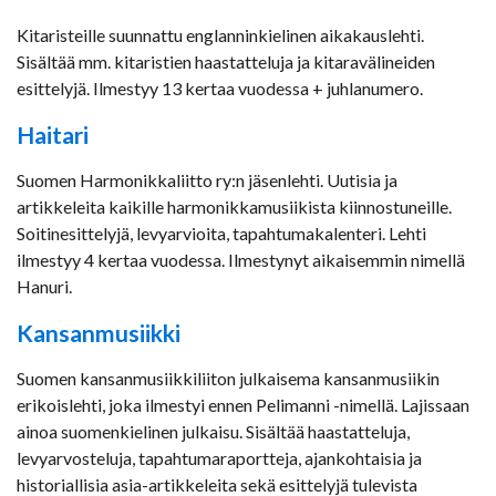
Kitaristeille suunnattu englanninkielinen aikakauslehti.
Sisältää mm. kitaristien haastatteluja ja kitaravälineiden
esittelyjä. Ilmestyy 13 kertaa vuodessa + juhlanumero.
Haitari
Suomen Harmonikkaliitto ry:n jäsenlehti. Uutisia ja
artikkeleita kaikille harmonikkamusiikista kiinnostuneille.
Soitinesittelyjä, levyarvioita, tapahtumakalenteri. Lehti
ilmestyy 4 kertaa vuodessa. Ilmestynyt aikaisemmin nimellä
Hanuri.
Kansanmusiikki
Suomen kansanmusiikkiliiton julkaisema kansanmusiikin
erikoislehti, joka ilmestyi ennen Pelimanni -nimellä. Lajissaan
ainoa suomenkielinen julkaisu. Sisältää haastatteluja,
levyarvosteluja, tapahtumaraportteja, ajankohtaisia ja
historiallisia asia-artikkeleita sekä esittelyjä tulevista