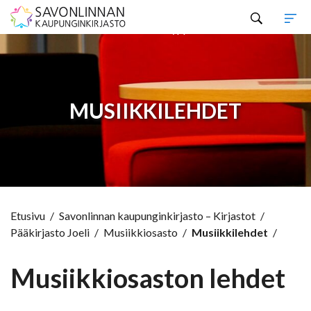
Hyppää sisältöön
MUSIIKKILEHDET
Etusivu
/
Savonlinnan kaupunginkirjasto – Kirjastot
/
Pääkirjasto Joeli
/
Musiikkiosasto
/
Musiikkilehdet
/
Musiikkiosaston lehdet