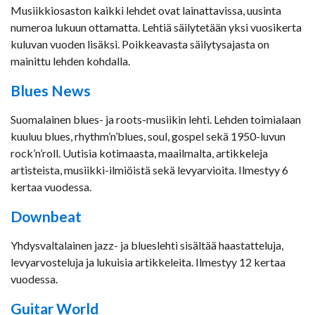
Musiikkiosaston kaikki lehdet ovat lainattavissa, uusinta
numeroa lukuun ottamatta. Lehtiä säilytetään yksi vuosikerta
kuluvan vuoden lisäksi. Poikkeavasta säilytysajasta on
mainittu lehden kohdalla.
Blues News
Suomalainen blues- ja roots-musiikin lehti. Lehden toimialaan
kuuluu blues, rhythm’n’blues, soul, gospel sekä 1950-luvun
rock’n’roll. Uutisia kotimaasta, maailmalta, artikkeleja
artisteista, musiikki-ilmiöistä sekä levyarvioita. Ilmestyy 6
kertaa vuodessa.
Downbeat
Yhdysvaltalainen jazz- ja blueslehti sisältää haastatteluja,
levyarvosteluja ja lukuisia artikkeleita. Ilmestyy 12 kertaa
vuodessa.
Guitar World