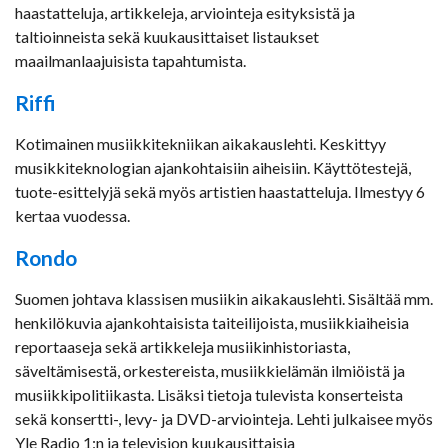
haastatteluja, artikkeleja, arviointeja esityksistä ja
taltioinneista sekä kuukausittaiset listaukset
maailmanlaajuisista tapahtumista.
Riffi
Kotimainen musiikkitekniikan aikakauslehti. Keskittyy
musikkiteknologian ajankohtaisiin aiheisiin. Käyttötestejä,
tuote-esittelyjä sekä myös artistien haastatteluja. Ilmestyy 6
kertaa vuodessa.
Rondo
Suomen johtava klassisen musiikin aikakauslehti. Sisältää mm.
henkilökuvia ajankohtaisista taiteilijoista, musiikkiaiheisia
reportaaseja sekä artikkeleja musiikinhistoriasta,
säveltämisestä, orkestereista, musiikkielämän ilmiöistä ja
musiikkipolitiikasta. Lisäksi tietoja tulevista konserteista
sekä konsertti-, levy- ja DVD-arviointeja. Lehti julkaisee myös
Yle Radio 1:n ja television kuukausittaisia