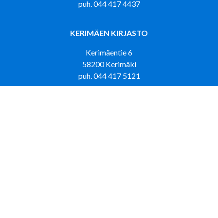
puh. 044 417 4437
KERIMÄEN KIRJASTO
Kerimäentie 6
58200 Kerimäki
puh. 044 417 5121
KIRJASTOAUTO LOISKU LUMPEHINEN
puh. 044 417 4433
PUNKAHARJUN KIRJASTO
Tehtaantie 5
58500 Punkaharju
puh. 044 417 5473