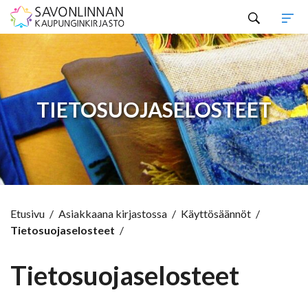
Hyppää sisältöön
TIETOSUOJASELOSTEET
Etusivu
/
Asiakkaana kirjastossa
/
Käyttösäännöt
/
Tietosuojaselosteet
/
Tietosuojaselosteet