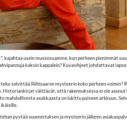
i!”, kajahtaa usein museossamme, kun perheen pienimmät suunn
hvipannuja kaksin kappalein? Kuvavihjeet johdattavat lapset
itteko selvittää Riihisaaren mysteerin koko perheen voimin? 
o. Historiankirjat väittävät, että rakennuksessa ei ole asunu
eto mahdollisesta asukkaasta on lukittu puiseen arkkuun. Sel
ikäisille.
tehan pyytää suunnistuksen ja mysteerin jälkeen asiakaspal