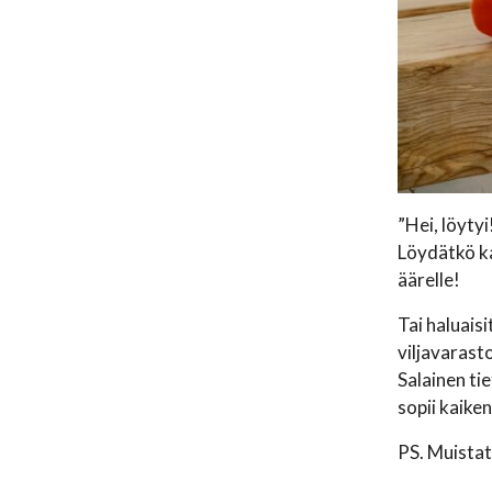
”Hei, löyty
Löydätkö ka
äärelle!
Tai haluais
viljavarast
Salainen ti
sopii kaiken 
PS. Muistat