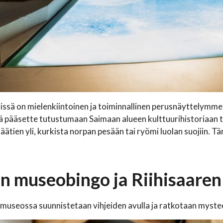
issä on mielenkiintoinen ja toiminnallinen perusnäyttelymme, 
 pääsette tutustumaan Saimaan alueen kulttuurihistoriaan toimi
jäätien yli, kurkista norpan pesään tai ryömi luolan suojiin. 
n museobingo ja Riihisaaren
 museossa suunnistetaan vihjeiden avulla ja ratkotaan myste