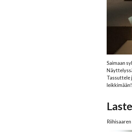
Saimaan syl
Näyttelyssä
Tassuttele 
leikkimään!
Laste
Riihisaaren