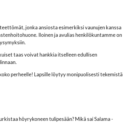
steettömät, jonka ansiosta esimerkiksi vaunujen kanssa
lastenhoitohuone. Iloinen ja avulias henkilökuntamme on
kysymyksiin.
iset taas voivat hankkia itselleen edullisen
linnaan.
oko perheelle! Lapsille löytyy monipuolisesti tekemistä
 kurkistaa höyrykoneen tulipesään? Mikä sai Salama -