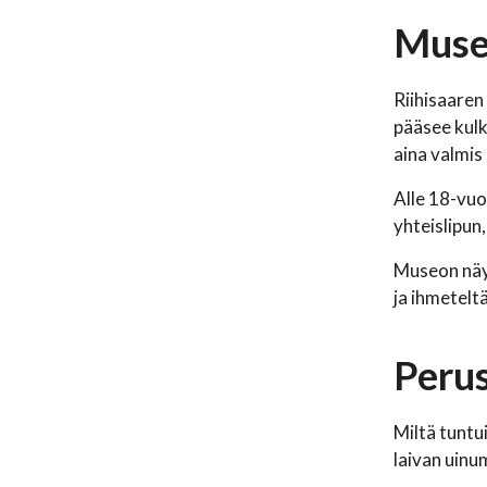
Museo
Riihisaaren
pääsee kulk
aina valmis
Alle 18-vuo
yhteislipun
Museon näyt
ja ihmetelt
Perus
Miltä tuntu
laivan uinu