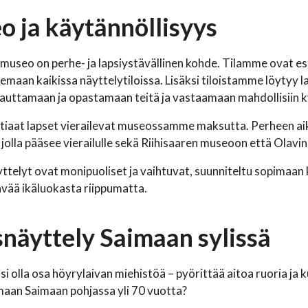
 ja käytännöllisyys
 museo on perhe- ja lapsiystävällinen kohde. Tilamme ovat e
emaan kaikissa näyttelytiloissa. Lisäksi tiloistamme löytyy 
 auttamaan ja opastamaan teitä ja vastaamaan mahdollisiin 
tiaat lapset vierailevat museossamme maksutta. Perheen aiku
, jolla pääsee vierailulle sekä Riihisaaren museoon että Olavin
telyt ovat monipuoliset ja vaihtuvat, suunniteltu sopimaan k
ävää ikäluokasta riippumatta.
näyttely Saimaan sylissä
isi olla osa höyrylaivan miehistöä – pyörittää aitoa ruoria ja
maan Saimaan pohjassa yli 70 vuotta?