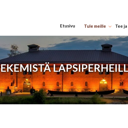
Etusivu
Tule meille
Tee ja
Hyppää sisältöön
EKEMISTÄ LAPSIPERHEIL