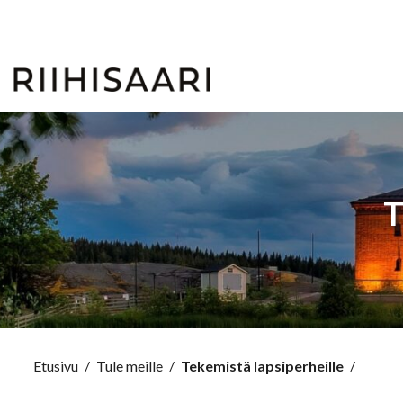
T
Etusivu
/
Tule meille
/
Tekemistä lapsiperheille
/