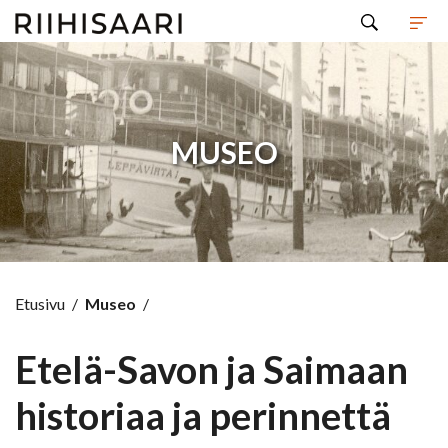
Hyppää sisältöön
MUSEO
Etusivu
/
Museo
/
Etelä-Savon ja Saimaan
historiaa ja perinnettä