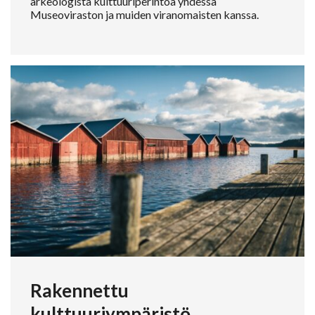
arkeologista kulttuuriperintöä yhdessä
Museoviraston ja muiden viranomaisten kanssa.
Rakennettu
kulttuuriympäristö