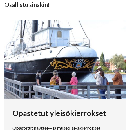
Osallistu sinäkin!
Opastetut yleisökierrokset
Opastetut näyttely- ja museolaivakierrokset