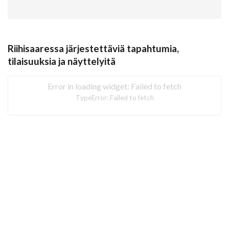
Riihisaaressa järjestettäviä tapahtumia,
tilaisuuksia ja näyttelyitä
Error in loading widget: Failed to fetch
TypeError: Failed to fetch