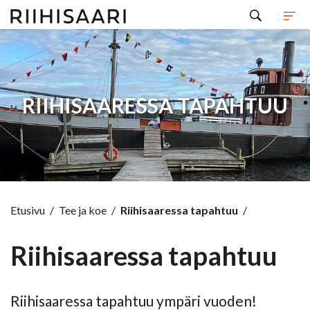
Hyppää sisältöön
RIIHISAARESSA TAPAHTUU
Etusivu
/
Tee ja koe
/
Riihisaaressa tapahtuu
/
Riihisaaressa tapahtuu
Riihisaaressa tapahtuu ympäri vuoden!