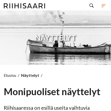
Hyppää sisältöön
NÄYTTELYT
Etusivu
/
Näyttelyt
/
Monipuoliset näyttelyt
Riihisaaressa on esillä useita vaihtuvia