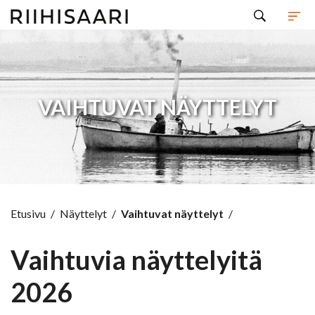
Hyppää sisältöön
VAIHTUVAT NÄYTTELYT
Etusivu
/
Näyttelyt
/
Vaihtuvat näyttelyt
/
Vaihtuvia näyttelyitä
2026