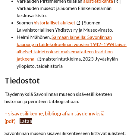
Varkauden Pirtinniemen telakan
alustietokanta
|
Varkauden museot ja Suomen Elinkeinoelämän
keskusarkisto.
Suomen
historialliset alukset
| Suomen
Laivahistoriallinen Yhdistys ry ja Museovirasto.
Helmi Mähönen,
Saimaan laineilla: Savonlinnan
kaupungin taidekokoelman vuosien 1942–1998 laiva-
aiheiset taideteokset maisemataiteen tradition
jatkeena,
maisterintutkielma, 2023, Jyväskylän
yliopisto, taidehistoria
Tiedostot
Täydennyksiä Savonlinnan museon sisävesiliikenteen
historian ja perinteen bibliografiaan:
– sisävesiliikenne, bibliografian täydennyksiä
(pdf)
Lataa
Savonlinnan museon sisävesiliikenteeseen liittyvät julisteet
: