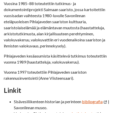
Vuosina 1985–88 toteutettiin tutkimus- ja
dokumentointiprojekti Saimaan saaristo, jossa kartoitettiin
vuosisadan vaihteesta 1980-luvulle Savonlinnan
eteläpuoleisen Pihlajaveden saariston kulttuuria,
saaristolaiselämää ja elämäntavan muutosta (haastatteluja,
arkistotutkimusta, alan kirjallisuuteen perehtyminen,
valokuvakeruu, valokuvattiin eri vuodenaikoina saariston ja
ihmisten valokuvaus, perinnekysely).
Pihlajaveden kesäasumista käsittelevä tutkimus toteutettiin
vuonna 1989 (haastatteluja, valokuvakeruu).
Vuonna 1997 toteutettiin Pihlajaveden saariston
rakennusinventointi (Anne Viisteensaari).
Linkit
Sisävesiliikenteen historian ja perinteen
bibliografia
|
Savonlinnan museo.