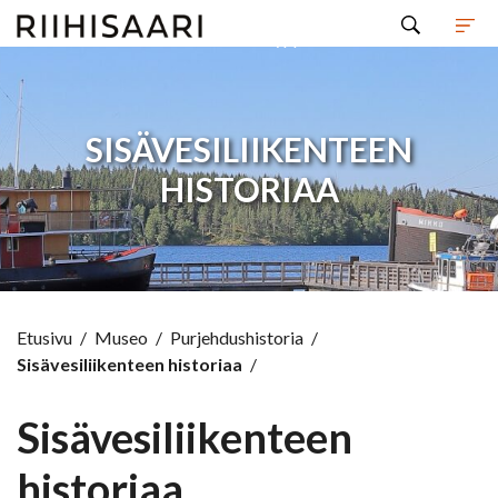
Hyppää sisältöön
SISÄVESILIIKENTEEN
HISTORIAA
Etusivu
/
Museo
/
Purjehdushistoria
/
Sisävesiliikenteen historiaa
/
Sisävesiliikenteen
historiaa