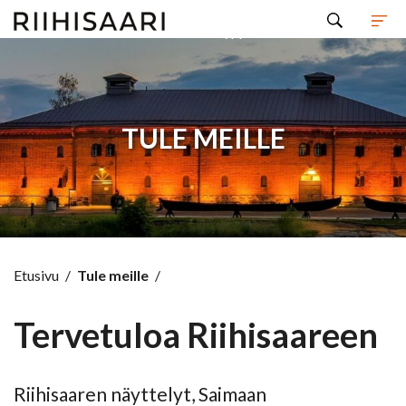
Hyppää sisältöön
TULE MEILLE
Etusivu
/
Tule meille
/
Tervetuloa Riihisaareen
Riihisaaren näyttelyt, Saimaan