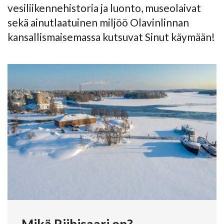
vesiliikennehistoria ja luonto, museolaivat
sekä ainutlaatuinen miljöö Olavinlinnan
kansallismaisemassa kutsuvat Sinut käymään!
Mikä Riihisaari on?