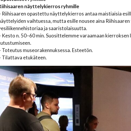
Riihisaaren näyttelykierros ryhmille
– Riihisaaren opastettu näyttelykierros antaa maistiaisia esil
näyttelyiden vaihtuessa, mutta esille nousee aina Riihisaare
vesiliikennehistoriaa ja saaristolaisuutta.
– Kesto n. 50–60 min. Suosittelemme varaamaan kierroksen 
tutustumiseen.
– Toteutus museorakennuksessa. Esteetön.
– Tilattava etukäteen.