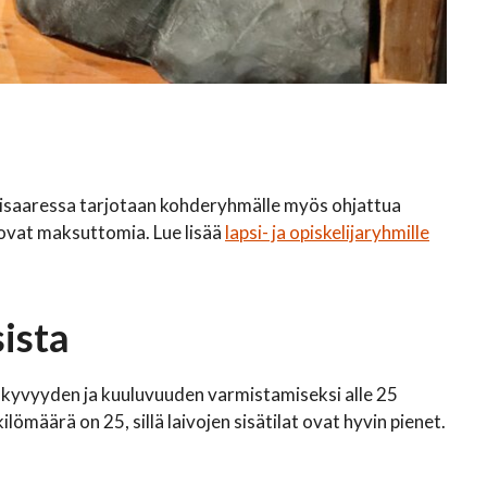
Riihisaaressa tarjotaan kohderyhmälle myös ohjattua
t ovat maksuttomia. Lue lisää
lapsi- ja opiskelijaryhmille
ista
äkyvyyden ja kuuluvuuden varmistamiseksi alle 25
määrä on 25, sillä laivojen sisätilat ovat hyvin pienet.