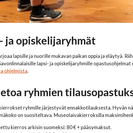
- ja opiskelijaryhmät
tarjoaa lapsille ja nuorille mukavan paikan oppia ja eläytyä. 
Savonlinnalaisille lapsi- ja opiskelijaryhmille opastusohjelma
a ohjelmista
.
ietoa ryhmien tilausopastuks
ierrokset ryhmille järjestyvät ennakkotilauksesta. Hyvän n
äkoko on suositeltava. Museolaivakierroksilla maksimihenkilö
ettu kierros arkisin suomeksi: 80 € + pääsymaksut.