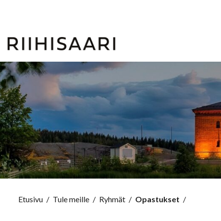
Etusivu
/
Tule meille
/
Ryhmät
/
Opastukset
/