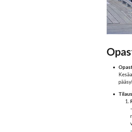
Opas
Opaste
Kesäai
pääsyl
Tilau