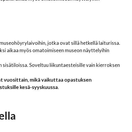
useohöyrylaivoihin, jotka ovat sillä hetkellä laiturissa.
uksi aikaa myös omatoimiseen museon näyttelyihin
n sisätiloissa. Soveltuu liikuntaesteisille vain kierroksen
 vuosittain, mikä vaikuttaa opastuksen
stuksille kesä-syyskuussa
.
ella