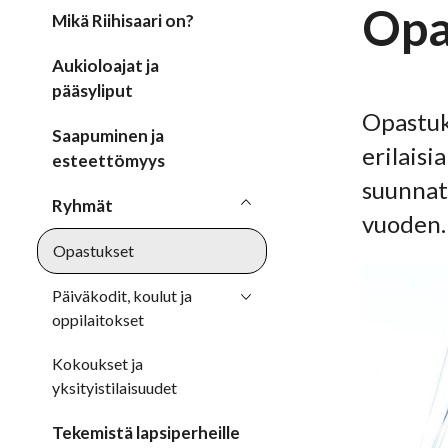
Opa
Mikä Riihisaari on?
Aukioloajat ja
pääsyliput
Opastuks
Saapuminen ja
erilaisi
esteettömyys
suunnatu
Ryhmät
vuoden.
Opastukset
Päiväkodit, koulut ja
oppilaitokset
Kokoukset ja
yksityistilaisuudet
Tekemistä lapsiperheille