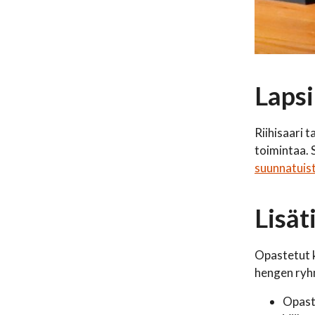
Lapsi
Riihisaari 
toimintaa. 
suunnatuist
Lisät
Opastetut k
hengen ryhm
Opast