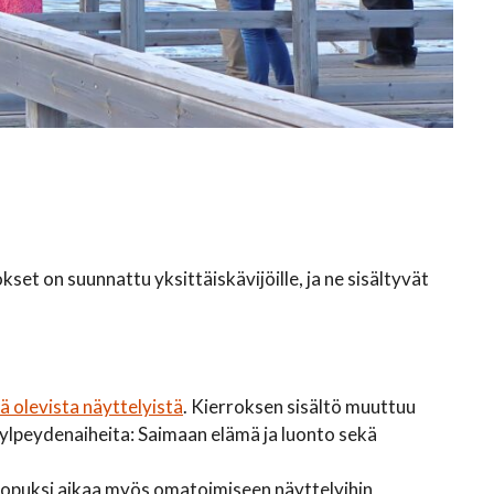
set on suunnattu yksittäiskävijöille, ja ne sisältyvät
lä olevista näyttelyistä
. Kierroksen sisältö muuttuu
 ylpeydenaiheita: Saimaan elämä ja luonto sekä
lopuksi aikaa myös omatoimiseen näyttelyihin