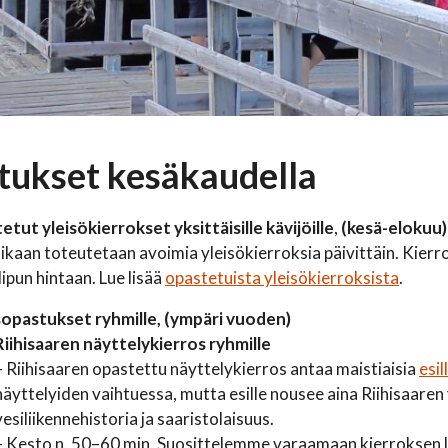
tukset kesäkaudella
tut yleisökierrokset yksittäisille kävijöille
,
(kesä-elokuu)
kaan toteutetaan avoimia yleisökierroksia päivittäin. Kierrok
ipun hintaan. Lue lisää
opastetuista yleisökierroksista
.
sopastukset ryhmille, (ympäri vuoden)
Riihisaaren näyttelykierros ryhmille
– Riihisaaren opastettu näyttelykierros antaa maistiaisia
esil
näyttelyiden vaihtuessa, mutta esille nousee aina Riihisaaren
vesiliikennehistoria ja saaristolaisuus.
– Kesto n. 50–60 min. Suosittelemme varaamaan kierroksen 