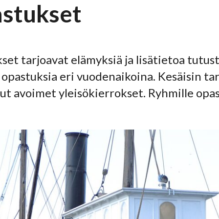
stukset
et tarjoavat elämyksiä ja lisätietoa tutust
a opastuksia eri vuodenaikoina. Kesäisin tarj
t avoimet yleisökierrokset. Ryhmille opas