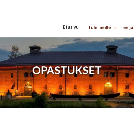
Etusivu
Tule meille
Tee ja
Hyppää sisältöön
OPASTUKSET