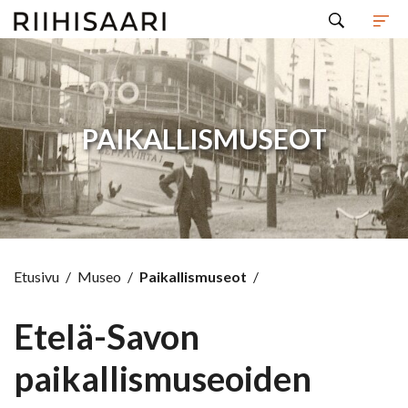
Hyppää sisältöön
PAIKALLISMUSEOT
Etusivu
/
Museo
/
Paikallismuseot
/
Etelä-Savon
paikallismuseoiden