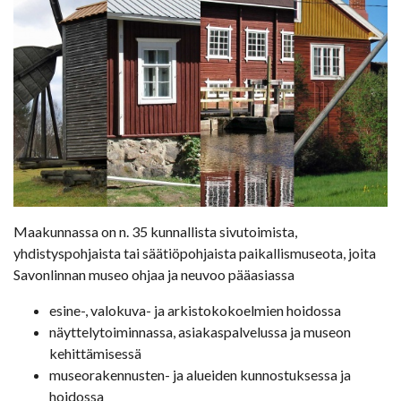
Maakunnassa on n. 35 kunnallista sivutoimista,
yhdistyspohjaista tai säätiöpohjaista paikallismuseota, joita
Savonlinnan museo ohjaa ja neuvoo pääasiassa
esine-, valokuva- ja arkistokokoelmien hoidossa
näyttelytoiminnassa, asiakaspalvelussa ja museon
kehittämisessä
museorakennusten- ja alueiden kunnostuksessa ja
hoidossa