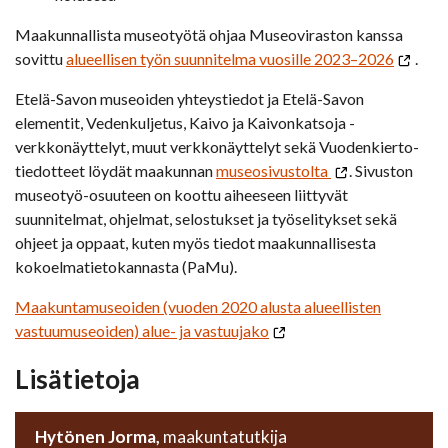
Maakunnallista museotyötä ohjaa Museoviraston kanssa
sovittu
alueellisen työn suunnitelma vuosille 2023–2026
.
Etelä-Savon museoiden yhteystiedot ja Etelä-Savon
elementit, Vedenkuljetus, Kaivo ja Kaivonkatsoja -
verkkonäyttelyt, muut verkkonäyttelyt sekä Vuodenkierto-
tiedotteet löydät maakunnan
museosivustolta
. Sivuston
museotyö-osuuteen on koottu aiheeseen liittyvät
suunnitelmat, ohjelmat, selostukset ja työselitykset sekä
ohjeet ja oppaat, kuten myös tiedot maakunnallisesta
kokoelmatietokannasta (PaMu).
Maakuntamuseoiden (vuoden 2020 alusta alueellisten
vastuumuseoiden) alue- ja vastuujako
Lisätietoja
Hytönen Jorma,
maakuntatutkija