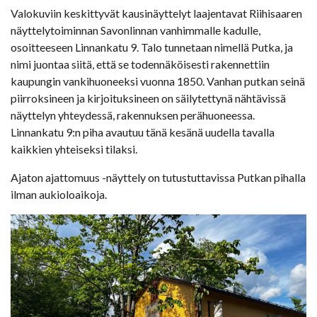
Valokuviin keskittyvät kausinäyttelyt laajentavat Riihisaaren
näyttelytoiminnan Savonlinnan vanhimmalle kadulle,
osoitteeseen Linnankatu 9. Talo tunnetaan nimellä Putka, ja
nimi juontaa siitä, että se todennäköisesti rakennettiin
kaupungin vankihuoneeksi vuonna 1850. Vanhan putkan seinä
piirroksineen ja kirjoituksineen on säilytettynä nähtävissä
näyttelyn yhteydessä, rakennuksen perähuoneessa.
Linnankatu 9:n piha avautuu tänä kesänä uudella tavalla
kaikkien yhteiseksi tilaksi.
Ajaton ajattomuus -näyttely on tutustuttavissa Putkan pihalla
ilman aukioloaikoja.