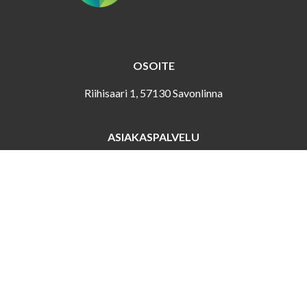
OSOITE
Riihisaari 1, 57130 Savonlinna
ASIAKASPALVELU
Puh. 044 417 4466
riihisaari (at) savonlinna.fi