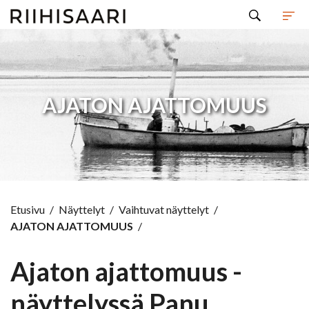
Hyppää sisältöön
AJATON AJATTOMUUS
Etusivu
/
Näyttelyt
/
Vaihtuvat näyttelyt
/
AJATON AJATTOMUUS
/
Ajaton ajattomuus -
näyttelyssä Panu