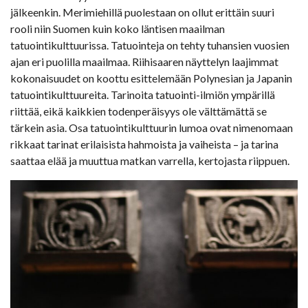
jälkeenkin. Merimiehillä puolestaan on ollut erittäin suuri
rooli niin Suomen kuin koko läntisen maailman
tatuointikulttuurissa. Tatuointeja on tehty tuhansien vuosien
ajan eri puolilla maailmaa. Riihisaaren näyttelyn laajimmat
kokonaisuudet on koottu esittelemään Polynesian ja Japanin
tatuointikulttuureita. Tarinoita tatuointi-ilmiön ympärillä
riittää, eikä kaikkien todenperäisyys ole välttämättä se
tärkein asia. Osa tatuointikulttuurin lumoa ovat nimenomaan
rikkaat tarinat erilaisista hahmoista ja vaiheista – ja tarina
saattaa elää ja muuttua matkan varrella, kertojasta riippuen.