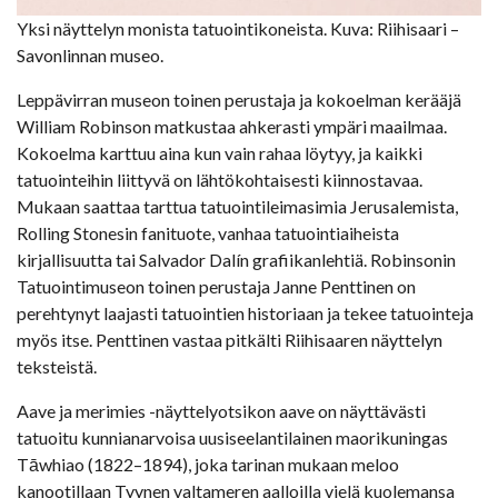
Yksi näyttelyn monista tatuointikoneista. Kuva: Riihisaari –
Savonlinnan museo.
Leppävirran museon toinen perustaja ja kokoelman kerääjä
William Robinson matkustaa ahkerasti ympäri maailmaa.
Kokoelma karttuu aina kun vain rahaa löytyy, ja kaikki
tatuointeihin liittyvä on lähtökohtaisesti kiinnostavaa.
Mukaan saattaa tarttua tatuointileimasimia Jerusalemista,
Rolling Stonesin fanituote, vanhaa tatuointiaiheista
kirjallisuutta tai Salvador Dalín grafiikanlehtiä. Robinsonin
Tatuointimuseon toinen perustaja Janne Penttinen on
perehtynyt laajasti tatuointien historiaan ja tekee tatuointeja
myös itse. Penttinen vastaa pitkälti Riihisaaren näyttelyn
teksteistä.
Aave ja merimies -näyttelyotsikon aave on näyttävästi
tatuoitu kunnianarvoisa uusiseelantilainen maorikuningas
Tāwhiao (1822–1894), joka tarinan mukaan meloo
kanootillaan Tyynen valtameren aalloilla vielä kuolemansa