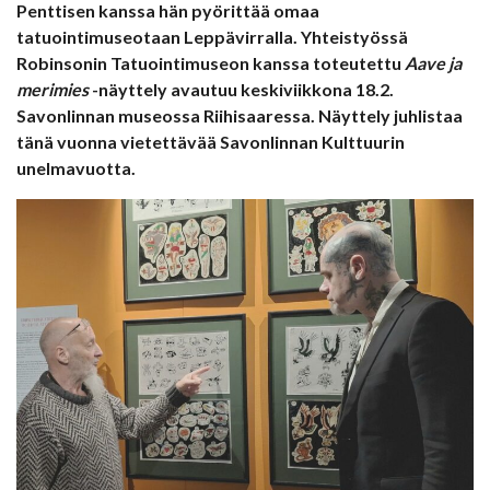
Penttisen kanssa hän pyörittää omaa
tatuointimuseotaan Leppävirralla. Yhteistyössä
Robinsonin Tatuointimuseon kanssa toteutettu
Aave ja
merimies
-näyttely avautuu keskiviikkona 18.2.
Savonlinnan museossa Riihisaaressa. Näyttely juhlistaa
tänä vuonna vietettävää Savonlinnan Kulttuurin
unelmavuotta.