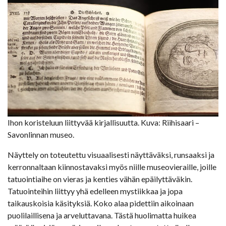
Ihon koristeluun liittyvää kirjallisuutta. Kuva: Riihisaari –
Savonlinnan museo.
Näyttely on toteutettu visuaalisesti näyttäväksi, runsaaksi ja
kerronnaltaan kiinnostavaksi myös niille museovieraille, joille
tatuointiaihe on vieras ja kenties vähän epäilyttäväkin.
Tatuointeihin liittyy yhä edelleen mystiikkaa ja jopa
taikauskoisia käsityksiä. Koko alaa pidettiin aikoinaan
puolilaillisena ja arveluttavana. Tästä huolimatta huikea