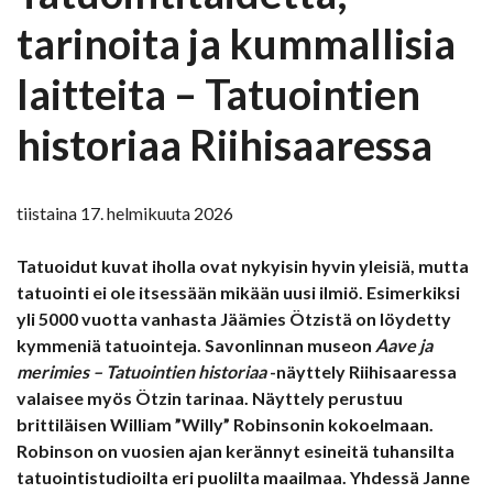
tarinoita ja kummallisia
laitteita – Tatuointien
historiaa Riihisaaressa
tiistaina 17. helmikuuta 2026
Tatuoidut kuvat iholla ovat nykyisin hyvin yleisiä, mutta
tatuointi ei ole itsessään mikään uusi ilmiö. Esimerkiksi
yli 5000 vuotta vanhasta Jäämies Ötzistä on löydetty
kymmeniä tatuointeja. Savonlinnan museon
Aave ja
merimies – Tatuointien historiaa
-näyttely Riihisaaressa
valaisee myös Ötzin tarinaa. Näyttely perustuu
brittiläisen William ”Willy” Robinsonin kokoelmaan.
Robinson on vuosien ajan kerännyt esineitä tuhansilta
tatuointistudioilta eri puolilta maailmaa. Yhdessä Janne