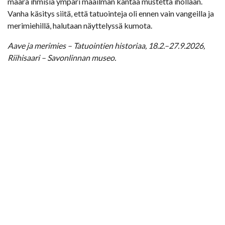
määrä ihmisiä ympäri maailman kantaa mustetta ihollaan.
Vanha käsitys siitä, että tatuointeja oli ennen vain vangeilla ja
merimiehillä, halutaan näyttelyssä kumota.
Aave ja merimies – Tatuointien historiaa, 18.2.–27.9.2026,
Riihisaari – Savonlinnan museo.