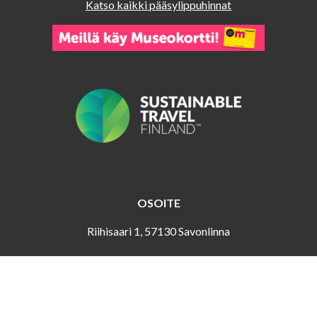
Katso kaikki pääsylippuhinnat
OSOITE
Riihisaari 1, 57130 Savonlinna
ASIAKASPALVELU
Puh. 044 417 4466