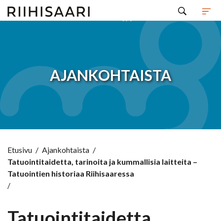
Hyppää sisältöön
AJANKOHTAISTA
Etusivu
/
Ajankohtaista
/
Tatuointitaidetta, tarinoita ja kummallisia laitteita –
Tatuointien historiaa Riihisaaressa
/
Tatuointitaidetta,