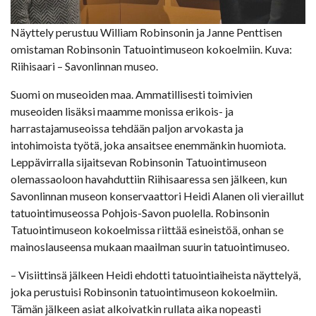
Näyttely perustuu William Robinsonin ja Janne Penttisen
omistaman Robinsonin Tatuointimuseon kokoelmiin. Kuva:
Riihisaari – Savonlinnan museo.
Suomi on museoiden maa. Ammatillisesti toimivien
museoiden lisäksi maamme monissa erikois- ja
harrastajamuseoissa tehdään paljon arvokasta ja
intohimoista työtä, joka ansaitsee enemmänkin huomiota.
Leppävirralla sijaitsevan Robinsonin Tatuointimuseon
olemassaoloon havahduttiin Riihisaaressa sen jälkeen, kun
Savonlinnan museon konservaattori Heidi Alanen oli vieraillut
tatuointimuseossa Pohjois-Savon puolella. Robinsonin
Tatuointimuseon kokoelmissa riittää esineistöä, onhan se
mainoslauseensa mukaan maailman suurin tatuointimuseo.
– Visiittinsä jälkeen Heidi ehdotti tatuointiaiheista näyttelyä,
joka perustuisi Robinsonin tatuointimuseon kokoelmiin.
Tämän jälkeen asiat alkoivatkin rullata aika nopeasti