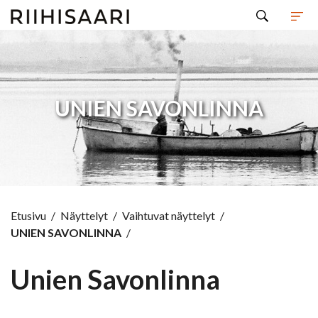
Hyppää sisältöön
UNIEN SAVONLINNA
Etusivu
/
Näyttelyt
/
Vaihtuvat näyttelyt
/
UNIEN SAVONLINNA
/
Unien Savonlinna