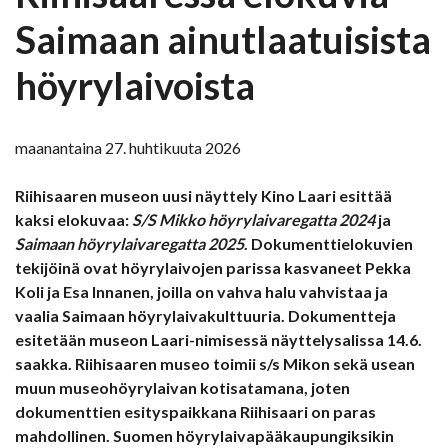
Saimaan ainutlaatuisista
höyrylaivoista
maanantaina 27. huhtikuuta 2026
Riihisaaren museon uusi näyttely Kino Laari esittää
kaksi elokuvaa:
S/S Mikko höyrylaivaregatta 2024
ja
Saimaan höyrylaivaregatta 2025
. Dokumenttielokuvien
tekijöinä ovat höyrylaivojen parissa kasvaneet Pekka
Koli ja Esa Innanen, joilla on vahva halu vahvistaa ja
vaalia Saimaan höyrylaivakulttuuria. Dokumentteja
esitetään museon Laari-nimisessä näyttelysalissa 14.6.
saakka. Riihisaaren museo toimii s/s Mikon sekä usean
muun museohöyrylaivan kotisatamana, joten
dokumenttien esityspaikkana Riihisaari on paras
mahdollinen. Suomen höyrylaivapääkaupungiksikin