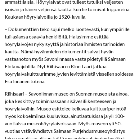
ammattilaisia. Höyrylaivat ovat tulleet tutuiksi veljesten
isoisän ja hänen veljiensä kautta, kun he toimivat kippareina
Kaukaan höyrylaivoilla jo 1920-luvulla.
– Dokumenttien teko sujui melko luontevasti, kun ympärille
tuli asiansa osaavia henkilöitä. Halusimme esittää
höyrylaivojen nykyisyyttä ja historiaa ihmisten tarinoiden
kautta. Nämä hyvänmielen dokumentit saivat hyvän
vastaanoton myös Savonlinnassa vasta pidetyillä Saimaan
Elokuvajuhlilla. Nyt Riihisaaren Kino Laari jatkaa
höyrylaivakulttuurimme jyvien levittämistä visselien soidessa,
Esa Innanen toteaa.
Riihisaari – Savonlinnan museo on Suomen museoista ainoa,
joka keskittyy toiminnassaan sisävesiliikenteeseen ja
höyrylaivoihin. Museo esittelee kelluvaa kulttuuriperintöä
myös kokoelmiinsa kuuluvissa, ainutlaatuisissa ja yli 100-
vuotiaissa museohöyrylaivoissaan. Myös museon yli 50-
vuotias ystäväyhdistys Saimaan Purjehdusmuseoyhdistys
tekee omalta osaltaan työtä museohöyrylaivojen hyväksi.