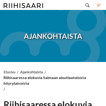
Hyppää sisältöön
AJANKOHTAISTA
Etusivu
/
Ajankohtaista
/
Riihisaaressa elokuvia Saimaan ainutlaatuisista
höyrylaivoista
/
Riihisaaressa elokuvia