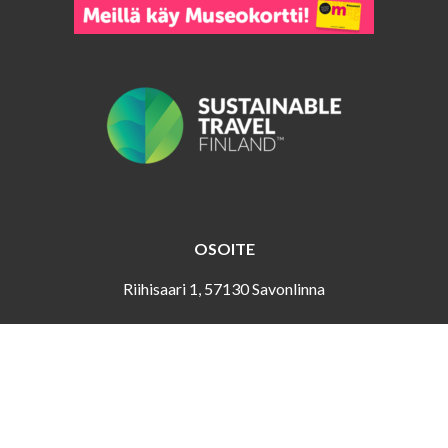
OSOITE
Riihisaari 1, 57130 Savonlinna
ASIAKASPALVELU
Puh. 044 417 4466
riihisaari (at) savonlinna.fi