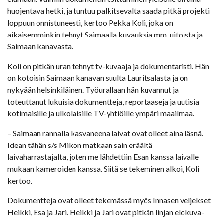
huojentava hetki, ja tuntuu palkitsevalta saada pitkä projekti
loppuun onnistuneesti, kertoo Pekka Koli, joka on
aikaisemminkin tehnyt Saimaalla kuvauksia mm. uitoista ja
Saimaan kanavasta.
Koli on pitkän uran tehnyt tv-kuvaaja ja dokumentaristi. Hän
on kotoisin Saimaan kanavan suulta Lauritsalasta ja on
nykyään helsinkiläinen. Työurallaan hän kuvannut ja
toteuttanut lukuisia dokumentteja, reportaaseja ja uutisia
kotimaisille ja ulkolaisille TV-yhtiöille ympäri maailmaa.
– Saimaan rannalla kasvaneena laivat ovat olleet aina läsnä.
Idean tähän s/s Mikon matkaan sain eräältä
laivaharrastajalta, joten me lähdettiin Esan kanssa laivalle
mukaan kameroiden kanssa. Siitä se tekeminen alkoi, Koli
kertoo.
Dokumentteja ovat olleet tekemässä myös Innasen veljekset
Heikki, Esa ja Jari. Heikki ja Jari ovat pitkän linjan elokuva-