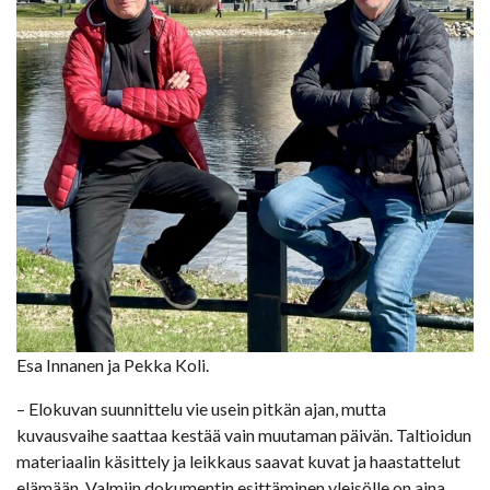
Esa Innanen ja Pekka Koli.
– Elokuvan suunnittelu vie usein pitkän ajan, mutta
kuvausvaihe saattaa kestää vain muutaman päivän. Taltioidun
materiaalin käsittely ja leikkaus saavat kuvat ja haastattelut
elämään. Valmiin dokumentin esittäminen yleisölle on aina