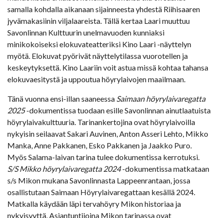
samalla kohdalla aikanaan sijainneesta yhdestä Riihisaaren
jyvämakasiinin viljalaareista. Tällä kertaa Laari muuttuu
Savonlinnan Kulttuurin unelmavuoden kunniaksi
minikokoiseksi elokuvateatteriksi Kino Laari -näyttelyn
myötä. Elokuvat pyörivät näyttelytilassa vuorotellen ja
keskeytyksettä. Kino Laariin voit astua missä kohtaa tahansa
elokuvaesitystä ja uppoutua höyrylaivojen maailmaan.
Tänä vuonna ensi-illan saaneessa
Saimaan höyrylaivaregatta
2025
-dokumentissa tuodaan esille Savonlinnan ainutlaatuista
höyrylaivakulttuuria. Tarinankertojina ovat höyrylaivoilla
nykyisin seilaavat Sakari Auvinen, Anton Asseri Lehto, Mikko
Manka, Anne Pakkanen, Esko Pakkanen ja Jaakko Puro.
Myös Salama-laivan tarina tulee dokumentissa kerrotuksi.
S/S Mikko höyrylaivaregatta 2024
-dokumentissa matkataan
s/s Mikon mukana Savonlinnasta Lappeenrantaan, jossa
osallistutaan Saimaan Höyrylaivaregattaan kesällä 2024.
Matkalla käydään läpi tervahöyry Mikon historiaa ja
nykyisyyttä. Asiantuntijoina Mikon tarinassa ovat