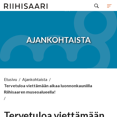
Hyppää sisältöön
AJANKOHTAISTA
Etusivu
/
Ajankohtaista
/
Tervetuloa viettämään aikaa luonnonkauniilla
Riihisaaren museoalueella!
/
Tervetuloa viettämään