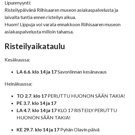
Lipunmyynti:
Risteilypäivänä Riihisaaren museon asiakaspalvelusta ja
laivalta tuntia ennen risteilyn alkua.
Huom! Lippuja voi varata ennakkoon Riihisaaren museon
asiakaspalvelusta milloin tahansa.
Risteilyaikataulu
Kesäkuussa:
LA 6.6. klo 14 ja 17
Savonlinnan kesänavaus
Heinäkuussa:
TO 2.7. klo 17
PERUTTU HUONON SÄÄN TAKIA!
PE 3.7. klo 14 ja 17
LA 4.7. klo 14 ja 17
KLO 17 RISTEILY PERUTTU
HUONON SÄÄN TAKIA!
KE 29.7. klo 14 ja 17
Pyhän Olavin päivä