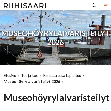
Hyppää sisältöön
MUSEOHÖYRYLAIVARISTEILYT
2026
Etusivu
/
Tee ja koe
/
Riihisaaressa tapahtuu
/
Museohöyrylaivaristeilyt 2026
/
Museohöyrylaivaristeilyt