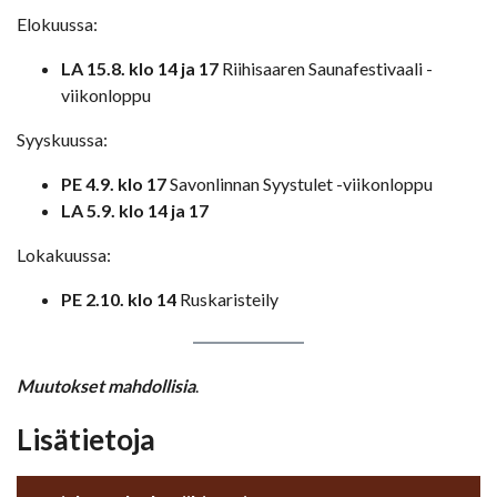
Elokuussa:
LA 15.8. klo 14 ja 17
Riihisaaren Saunafestivaali -
viikonloppu
Syyskuussa:
PE 4.9. klo 17
Savonlinnan Syystulet -viikonloppu
LA 5.9. klo 14 ja 17
Lokakuussa:
PE 2.10. klo 14
Ruskaristeily
Muutokset mahdollisia
.
Lisätietoja