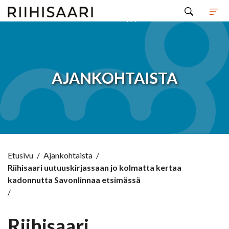
Hyppää sisältöön
AJANKOHTAISTA
Etusivu
/
Ajankohtaista
/
Riihisaari uutuuskirjassaan jo kolmatta kertaa
kadonnutta Savonlinnaa etsimässä
/
Riihisaari