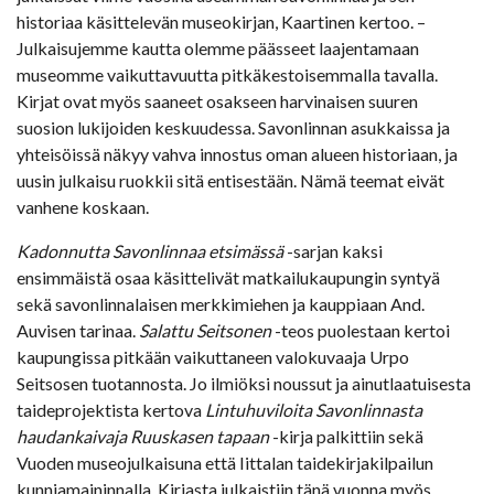
historiaa käsittelevän museokirjan, Kaartinen kertoo. –
Julkaisujemme kautta olemme päässeet laajentamaan
museomme vaikuttavuutta pitkäkestoisemmalla tavalla.
Kirjat ovat myös saaneet osakseen harvinaisen suuren
suosion lukijoiden keskuudessa. Savonlinnan asukkaissa ja
yhteisöissä näkyy vahva innostus oman alueen historiaan, ja
uusin julkaisu ruokkii sitä entisestään. Nämä teemat eivät
vanhene koskaan.
Kadonnutta Savonlinnaa etsimässä
-sarjan kaksi
ensimmäistä osaa käsittelivät matkailukaupungin syntyä
sekä savonlinnalaisen merkkimiehen ja kauppiaan And.
Auvisen tarinaa.
Salattu Seitsonen
-teos puolestaan kertoi
kaupungissa pitkään vaikuttaneen valokuvaaja Urpo
Seitsosen tuotannosta. Jo ilmiöksi noussut ja ainutlaatuisesta
taideprojektista kertova
Lintuhuviloita Savonlinnasta
haudankaivaja Ruuskasen tapaan
-kirja palkittiin sekä
Vuoden museojulkaisuna että Iittalan taidekirjakilpailun
kunniamaininnalla. Kirjasta julkaistiin tänä vuonna myös