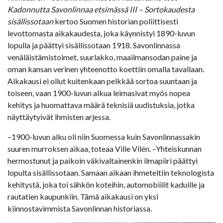
Kadonnutta Savonlinnaa etsimässä III – Sortokaudesta
sisällissotaan
kertoo Suomen historian poliittisesti
levottomasta aikakaudesta, joka käynnistyi 1890-luvun
lopulla ja päättyi sisällissotaan 1918. Savonlinnassa
venäläistämistoimet, suurlakko, maailmansodan paine ja
oman kansan verinen yhteenotto koettiin omalla tavallaan.
Aikakausi ei ollut kuitenkaan pelkkää sortoa suuntaan ja
toiseen, vaan 1900-luvun alkua leimasivat myös nopea
kehitys ja huomattava määrä teknisiä uudistuksia, jotka
näyttäytyivät ihmisten arjessa.
–1900-luvun alku oli niin Suomessa kuin Savonlinnassakin
suuren murroksen aikaa, toteaa Ville Vilén. –Yhteiskunnan
hermostunut ja paikoin väkivaltainenkin ilmapiiri päättyi
lopulta sisällissotaan. Samaan aikaan ihmeteltiin teknologista
kehitystä, joka toi sähkön koteihin, automobiilit kaduille ja
rautatien kaupunkiin. Tämä aikakausi on yksi
kiinnostavimmista Savonlinnan historiassa.