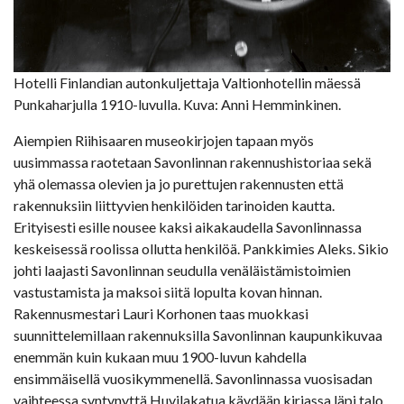
Hotelli Finlandian autonkuljettaja Valtionhotellin mäessä
Punkaharjulla 1910-luvulla. Kuva: Anni Hemminkinen.
Aiempien Riihisaaren museokirjojen tapaan myös
uusimmassa raotetaan Savonlinnan rakennushistoriaa sekä
yhä olemassa olevien ja jo purettujen rakennusten että
rakennuksiin liittyvien henkilöiden tarinoiden kautta.
Erityisesti esille nousee kaksi aikakaudella Savonlinnassa
keskeisessä roolissa ollutta henkilöä. Pankkimies Aleks. Sikio
johti laajasti Savonlinnan seudulla venäläistämistoimien
vastustamista ja maksoi siitä lopulta kovan hinnan.
Rakennusmestari Lauri Korhonen taas muokkasi
suunnittelemillaan rakennuksilla Savonlinnan kaupunkikuvaa
enemmän kuin kukaan muu 1900-luvun kahdella
ensimmäisellä vuosikymmenellä. Savonlinnassa vuosisadan
vaihteessa syntynyttä Huvilakatua käydään kirjassa läpi talo