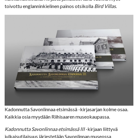
toivottu englanninkielinen painos otsikolla
Bird Villas
.
Kadonnutta Savonlinnaa etsimässä -kirjasarjan kolme osaa.
Kaikkia osia myydään Riihisaaren museokaupassa.
Kadonnutta Savonlinnaa etsimässä III
-kirjaan liittyvä
julkaisutilaisuus järjestetään Savonlinnan museossa