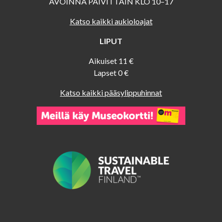
AVOINNA PÄIVITTÄIN KLO 10–17
Katso kaikki aukioloajat
LIPUT
Aikuiset 11 €
Lapset 0 €
Katso kaikki pääsylippuhinnat