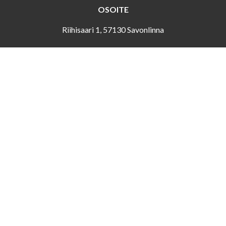
OSOITE
Riihisaari 1, 57130 Savonlinna
ASIAKASPALVELU
Puh. 044 417 4466
riihisaari (at) savonlinna.fi