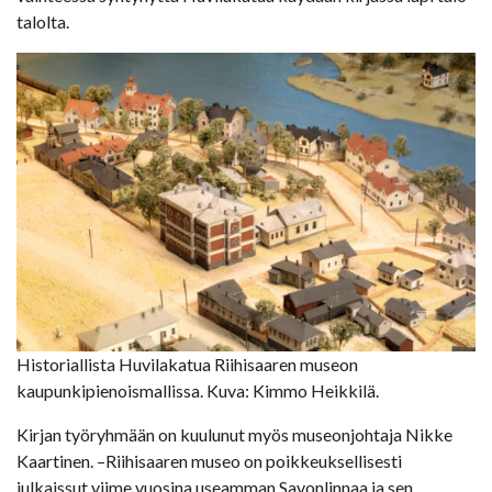
talolta.
Historiallista Huvilakatua Riihisaaren museon
kaupunkipienoismallissa. Kuva: Kimmo Heikkilä.
Kirjan työryhmään on kuulunut myös museonjohtaja Nikke
Kaartinen. –Riihisaaren museo on poikkeuksellisesti
julkaissut viime vuosina useamman Savonlinnaa ja sen