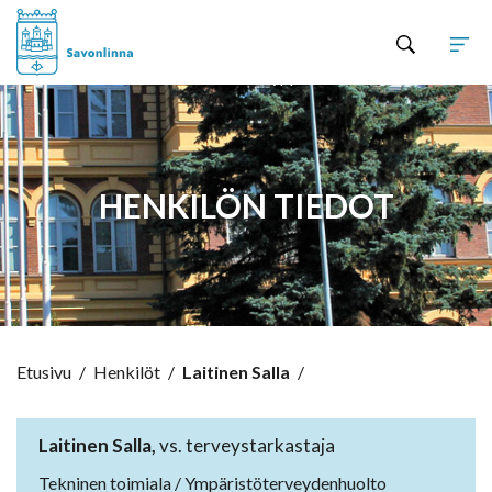
Hyppää sisältöön
HENKILÖN TIEDOT
Etusivu
/
Henkilöt
/
Laitinen Salla
/
Laitinen Salla,
vs. terveystarkastaja
Tekninen toimiala / Ympäristöterveydenhuolto