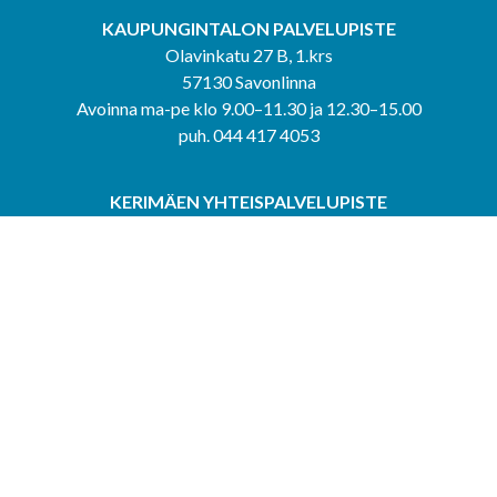
KAUPUNGINTALON PALVELUPISTE
Olavinkatu 27 B, 1.krs
57130 Savonlinna
Avoinna ma-pe klo 9.00–11.30 ja 12.30–15.00
puh. 044 417 4053
KERIMÄEN YHTEISPALVELUPISTE
Kerimäentie 6
58200 Kerimäki
Avoinna ke-to klo 9.00–12.00 ja 12.30–15.00.
PUNKAHARJUN YHTEISPALVELUPISTE
Kauppatie 20
58500 Punkaharju
Avoinna ma-ti klo 9.00–12.00 ja 12.30–15.30.
Saavutettavuusseloste