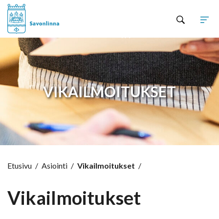
Hyppää sisältöön
VIKAILMOITUKSET
Etusivu
/
Asiointi
/
Vikailmoitukset
/
Vikailmoitukset