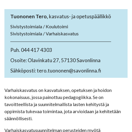
Tuononen Tero,
kasvatus- ja opetuspäällikkö
Sivistystoimiala / Koulutoimi
Sivistystoimiala / Varhaiskasvatus
Puh. 044 417 4303
Osoite: Olavinkatu 27, 57130 Savonlinna
Sähköposti: tero.tuononen@savonlinna.fi
Varhaiskasvatus on kasvatuksen, opetuksen ja hoidon
kokonaisuus, jossa painottuu pedagogiikka. Se on
tavoitteellista ja suunnitelmallista lasten kehitystä ja
oppimista tukevaa toimintaa, jota arvioidaan ja kehitetään
säännöllisesti.
Varhaiskasvatusuunnitelman perusteiden myötä