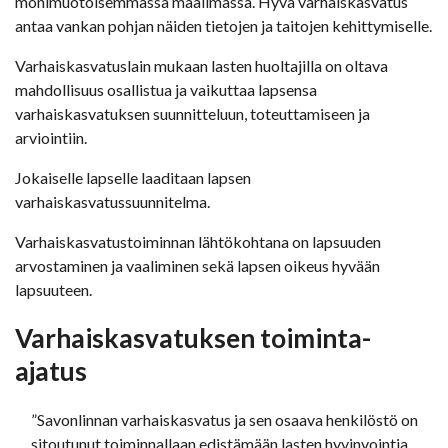
monimuotoisemmassa maailmassa. Hyvä varhaiskasvatus
antaa vankan pohjan näiden tietojen ja taitojen kehittymiselle.
Varhaiskasvatuslain mukaan lasten huoltajilla on oltava
mahdollisuus osallistua ja vaikuttaa lapsensa
varhaiskasvatuksen suunnitteluun, toteuttamiseen ja
arviointiin.
Jokaiselle lapselle laaditaan lapsen
varhaiskasvatussuunnitelma.
Varhaiskasvatustoiminnan lähtökohtana on lapsuuden
arvostaminen ja vaaliminen sekä lapsen oikeus hyvään
lapsuuteen.
Varhaiskasvatuksen toiminta-
ajatus
”Savonlinnan varhaiskasvatus ja sen osaava henkilöstö on
sitoutunut toiminnallaan edistämään lasten hyvinvointia