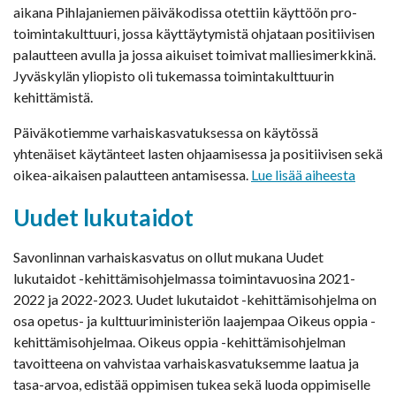
aikana Pihlajaniemen päiväkodissa otettiin käyttöön pro-
toimintakulttuuri, jossa käyttäytymistä ohjataan positiivisen
palautteen avulla ja jossa aikuiset toimivat malliesimerkkinä.
Jyväskylän yliopisto oli tukemassa toimintakulttuurin
kehittämistä.
Päiväkotiemme varhaiskasvatuksessa on käytössä
yhtenäiset käytänteet lasten ohjaamisessa ja positiivisen sekä
oikea-aikaisen palautteen antamisessa.
Lue lisää aiheesta
Uudet lukutaidot
Savonlinnan varhaiskasvatus on ollut mukana Uudet
lukutaidot -kehittämisohjelmassa toimintavuosina 2021-
2022 ja 2022-2023. Uudet lukutaidot -kehittämisohjelma on
osa opetus- ja kulttuuriministeriön laajempaa Oikeus oppia -
kehittämisohjelmaa. Oikeus oppia -kehittämisohjelman
tavoitteena on vahvistaa varhaiskasvatuksemme laatua ja
tasa-arvoa, edistää oppimisen tukea sekä luoda oppimiselle