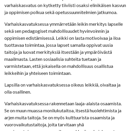
varhaiskasvatus on kytketty tiiviisti osaksi elinikäisen kasvun
ja oppimisen polkua sekä opetussuunnitelmien jatkumoa.
Varhaiskasvatuksessa ymmärretään leikin merkitys lapselle
sekä sen pedagogiset mahdollisuudet hyvinvoinnin ja
oppimisen edistämisessä. Leikki on lasta motivoivaa ja iloa
tuottavaa toimintaa, jossa lapset samalla oppivat uusia
taitoja ja luovat merkityksiä itsestään ja ympäröivästä
maailmasta. Lasten sosiaalisia suhteita tuetaan ja
varmistetaan, että jokaisella on mahdollisuus osallistua
leikkeihin ja yhteiseen toimintaan.
Lapsilla on varhaiskasvatuksessa oikeus leikkiä, oivaltaa ja
olla osallinen.
Varhaiskasvatuksessa rakennetaan laaja-alaista osaamista.
Se on muun muassa monilukutaitoa, itsestä huolehtimista ja
arjen muita taitoja. Se on myös kulttuurista osaamista ja
vuorovaikutustaitoja, joita tarvitaan yhä