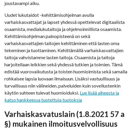
joustavampi alku.
Uudet lukutaidot -kehittämisohjelman avulla
varhaiskasvattajat ja lapset yhdessä opettelevat digitaalista
osaamista, medialukutaitoja ja ohjelmoinnillista osaamista.
Kehittämisohjelman painopisteenä on sekä
varhaiskasvattajien taitojen kehittäminen että lasten oma
tekeminen ja tuottaminen. Kehittämällä varhaiskasvattajien
taitoja vahvistamme lasten taitoja. Osaamista ja taitoja
harjoitellaan leikkien sekä yhdessä tutkien ja toimien. Tämä
edistää vuorovaikutusta ja toisten huomioimista sekä samalla
rohkaisee lapsia luovaan ilmaisuun. Lisäksi vastuullisuus ja
turvallisuus niin välineiden, palveluiden kuin sovellustenkin
käytön suhteen tulevat huomioiduksi.
Lue lisää aiheesta ja
katso hankkeessa tuotettuja tuotoksia
Varhaiskasvatuslain (1.8.2021 57 a
§) mukainen ilmoitusvelvollisuus