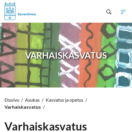
Hyppää sisältöön
VARHAISKASVATUS
Etusivu
/
Asukas
/
Kasvatus ja opetus
/
Varhaiskasvatus
/
Varhaiskasvatus