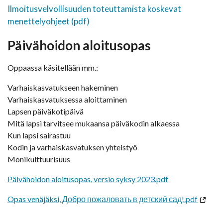
Ilmoitusvelvollisuuden toteuttamista koskevat
menettelyohjeet (pdf)
Päivähoidon aloitusopas
Oppaassa käsitellään mm.:
Varhaiskasvatukseen hakeminen
Varhaiskasvatuksessa aloittaminen
Lapsen päiväkotipäivä
Mitä lapsi tarvitsee mukaansa päiväkodin alkaessa
Kun lapsi sairastuu
Kodin ja varhaiskasvatuksen yhteistyö
Monikulttuurisuus
Päivähoidon aloitusopas, versio syksy 2023.pdf
Opas venäjäksi, Добро пожаловать в детский сад!.pdf