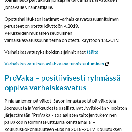
johtavalle viranhaltijalle.
Opetushallituksen laatimat varhaiskasvatussuunnitelman
perusteet on otettu käyttöön v. 2018.
Perusteiden mukainen seudullinen
varhaiskasvatussuunnitelma on otettu käyttöön 1.8.2019.
Varhaiskasvatusyksiköiden sijainnit näet
täältä
Varhaiskasvatuksen asiakkaana tunnistautuminen
ProVaka – positiivisesti ryhmässä
oppiva varhaiskasvatus
Pihlajaniemen päiväkoti Savonlinnasta sekä päiväkoteja
Joensuusta ja Varkaudesta osallistuivat Jyväskylän yliopiston
järjestämään ”ProVaka – sosiaalisten taitojen tukeminen
päiväkodin toimintakulttuuria kehittämällä” -
koulutuskokonaisuuteen vuosina 2018–2019. Koulutuksen