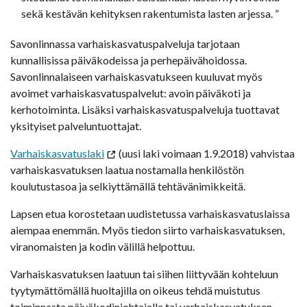
sekä kestävän kehityksen rakentumista lasten arjessa. ”
Savonlinnassa varhaiskasvatuspalveluja tarjotaan
kunnallisissa päiväkodeissa ja perhepäivähoidossa.
Savonlinnalaiseen varhaiskasvatukseen kuuluvat myös
avoimet varhaiskasvatuspalvelut: avoin päiväkoti ja
kerhotoiminta. Lisäksi varhaiskasvatuspalveluja tuottavat
yksityiset palveluntuottajat.
Varhaiskasvatuslaki
(uusi laki voimaan 1.9.2018) vahvistaa
varhaiskasvatuksen laatua nostamalla henkilöstön
koulutustasoa ja selkiyttämällä tehtävänimikkeitä.
Lapsen etua korostetaan uudistetussa varhaiskasvatuslaissa
aiempaa enemmän.
Myös t
iedon siirto varhaiskasvatuksen,
viranomaisten ja kodin välillä helpottuu.
Varhaiskasvatuksen laatuun tai siihen liittyvään kohteluun
tyytymättömällä huoltajilla on oikeus tehdä muistutus
toiminnasta päiväkodinjohtajalle tai varhaiskasvatuksen