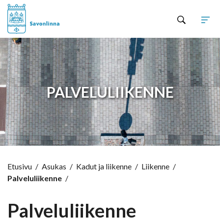
Hyppää sisältöön
PALVELULIIKENNE
Etusivu
/
Asukas
/
Kadut ja liikenne
/
Liikenne
/
Palveluliikenne
/
Palveluliikenne