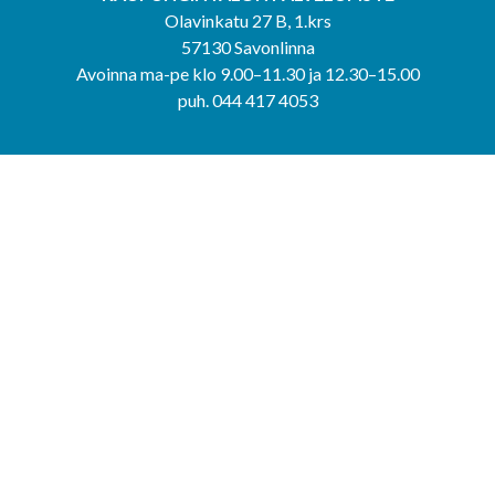
Olavinkatu 27 B, 1.krs
57130 Savonlinna
Avoinna ma-pe klo 9.00–11.30 ja 12.30–15.00
puh. 044 417 4053
KERIMÄEN YHTEISPALVELUPISTE
Kerimäentie 6
58200 Kerimäki
Avoinna ke-to klo 9.00–12.00 ja 12.30–15.00.
PUNKAHARJUN YHTEISPALVELUPISTE
Kauppatie 20
58500 Punkaharju
Avoinna ma-ti klo 9.00–12.00 ja 12.30–15.30.
Saavutettavuusseloste