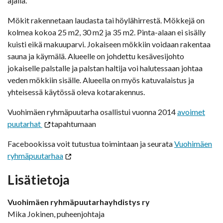
ajalla.
Mökit rakennetaan laudasta tai höylähirrestä. Mökkejä on
kolmea kokoa 25 m2, 30 m2 ja 35 m2. Pinta-alaan ei sisälly
kuisti eikä makuuparvi. Jokaiseen mökkiin voidaan rakentaa
sauna ja käymälä. Alueelle on johdettu kesävesijohto
jokaiselle palstalle ja palstan haltija voi halutessaan johtaa
veden mökkiin sisälle. Alueella on myös katuvalaistus ja
yhteisessä käytössä oleva kotarakennus.
Vuohimäen ryhmäpuutarha osallistui vuonna 2014
avoimet
puutarhat
tapahtumaan
Facebookissa voit tutustua toimintaan ja seurata
Vuohimäen
ryhmäpuutarhaa
Lisätietoja
Vuohimäen ryhmäpuutarhayhdistys ry
Mika Jokinen, puheenjohtaja