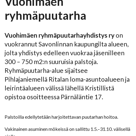
Vuohimäen
ryhmäpuutarha
Vuohimäen ryhmäpuutarhayhdistys ry
on
vuokrannut Savonlinnan kaupungilta alueen,
jolta yhdistys edelleen vuokraa jäsenilleen
300 – 750 m2:n suuruisia palstoja.
Ryhmäpuutarha-alue sijaitsee
Pihlajaniemellä Ritalan loma-asuntoalueen ja
leirintäalueen välissä lähellä Kristillistä
opistoa osoitteessa Pärnäläntie 17.
Palstoilla edellytetään harjoitettavan puutarhan hoitoa.
Vakinainen asuminen mökeissä on sallittu 1.5.–31.10. välisellä