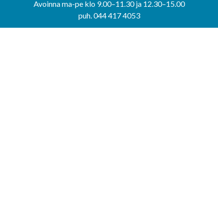
Avoinna ma-pe klo 9.00–11.30 ja 12.30–15.00
puh. 044 417 4053
KERIMÄEN YHTEISPALVELUPISTE
Kerimäentie 6
58200 Kerimäki
Avoinna ke-to klo 9.00–12.00 ja 12.30–15.00.
PUNKAHARJUN YHTEISPALVELUPISTE
Kauppatie 20
58500 Punkaharju
Avoinna ma-ti klo 9.00–12.00 ja 12.30–15.30.
Saavutettavuusseloste