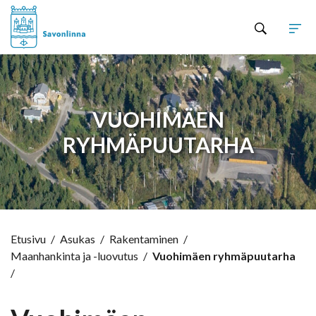
Hyppää sisältöön
VUOHIMÄEN
RYHMÄPUUTARHA
Etusivu
/
Asukas
/
Rakentaminen
/
Maanhankinta ja -luovutus
/
Vuohimäen ryhmäpuutarha
/