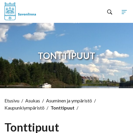
Hyppää sisältöön
TONTTIPUUT
Etusivu
/
Asukas
/
Asuminen ja ympäristö
/
Kaupunkiympäristö
/
Tonttipuut
/
Tonttipuut