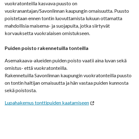
vuokratonteilla kasvava puusto on
vuokranantajan/Savonlinnan kaupungin omaisuutta. Puusto
poistetaan ennen tontin luovuttamista lukuun ottamatta
mahdollisia maisema- ja suojapuita, jotka siirtyvät
korvauksetta vuokralaisen omistukseen.
Puiden poisto rakennetuilla tonteilla
Asemakaava-alueiden puiden poisto vaatii aina luvan sekä
omistus- että vuokratonteilla.
Rakennetuilla Savonlinnan kaupungin vuokratonteilla puusto
on tontin haltijan omaisuutta ja hän vastaa puiden kunnosta
sekä poistosta.
Lupahakemus tonttipuiden kaatamiseen