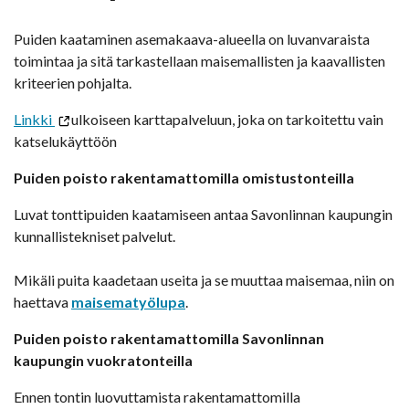
Puiden kaataminen asemakaava-alueella on luvanvaraista
toimintaa ja sitä tarkastellaan maisemallisten ja kaavallisten
kriteerien pohjalta.
Linkki
ulkoiseen karttapalveluun, joka on tarkoitettu vain
katselukäyttöön
Puiden poisto rakentamattomilla omistustonteilla
Luvat tonttipuiden kaatamiseen antaa Savonlinnan kaupungin
kunnallistekniset palvelut.
Mikäli puita kaadetaan useita ja se muuttaa maisemaa, niin on
haettava
maisematyölupa
.
Puiden poisto rakentamattomilla Savonlinnan
kaupungin vuokratonteilla
Ennen tontin luovuttamista rakentamattomilla