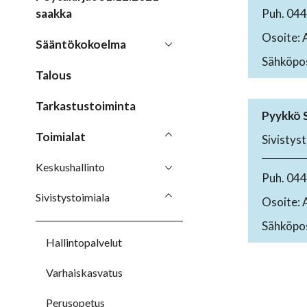
saakka
Puh. 04
Osoite: 
Sääntökokoelma
Sähköpos
Talous
Tarkastustoiminta
Pyykkö 
Toimialat
Sivistys
Keskushallinto
Puh. 04
Sivistystoimiala
Osoite: 
Sähköpos
Hallintopalvelut
Varhaiskasvatus
Perusopetus