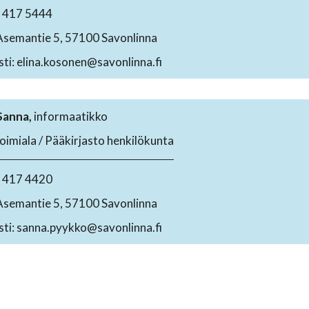
4 417 5444
Asemantie 5, 57100 Savonlinna
ti: elina.kosonen@savonlinna.fi
Sanna,
informaatikko
toimiala / Pääkirjasto henkilökunta
4 417 4420
Asemantie 5, 57100 Savonlinna
ti: sanna.pyykko@savonlinna.fi