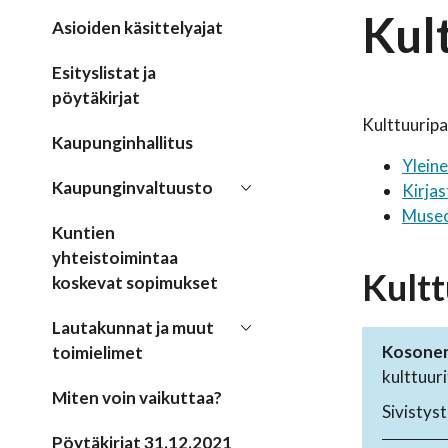
Kul
Asioiden käsittelyajat
Esityslistat ja
pöytäkirjat
Kulttuuripa
Kaupunginhallitus
Yleine
Kaupunginvaltuusto
Kirjas
Museo
Kuntien
yhteistoimintaa
Kultt
koskevat sopimukset
Lautakunnat ja muut
Kosonen 
toimielimet
kulttuur
Miten voin vaikuttaa?
Sivistyst
Pöytäkirjat 31.12.2021