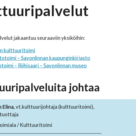
ttuuripalvelut
lvelut jakaantuu seuraaviin yksiköihin:
n kulttuuritoimi
totoimi – Savonlinnan kaupunginkirjasto
toimi – Riihisaari – Savonlinnan museo
uuripalveluita johtaa
Elina,
vt.kulttuurijohtaja (kulttuuritoimi),
ituottaja
oimiala / Kulttuuritoimi