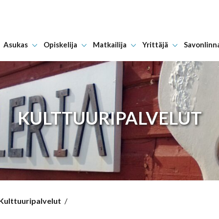
Asukas
Opiskelija
Matkailija
Yrittäjä
Savonlinn
Hyppää sisältöön
KULTTUURIPALVELUT
Kulttuuripalvelut
/